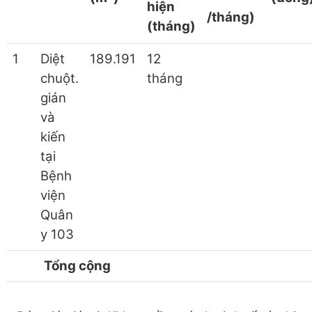
hiện
/tháng)
(tháng)
1
Diệt
189.191
12
chuột.
tháng
gián
và
kiến
tại
Bệnh
viện
Quân
y 103
Tổng cộng