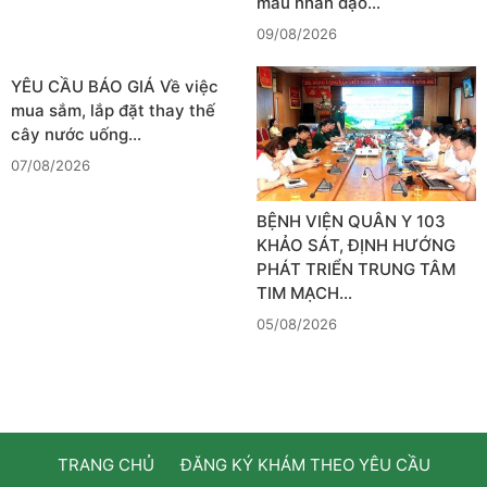
máu nhân đạo…
09/08/2026
YÊU CẦU BÁO GIÁ Về việc
mua sắm, lắp đặt thay thế
cây nước uống…
07/08/2026
BỆNH VIỆN QUÂN Y 103
KHẢO SÁT, ĐỊNH HƯỚNG
PHÁT TRIỂN TRUNG TÂM
TIM MẠCH…
05/08/2026
TRANG CHỦ
ĐĂNG KÝ KHÁM THEO YÊU CẦU