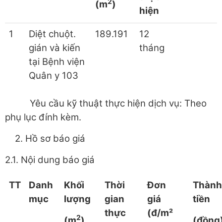
2
(m
)
hiện
1
Diệt chuột.
189.191
12
gián và kiến
tháng
tại Bệnh viện
Quân y 103
Yêu cầu kỹ thuật thực hiện dịch vụ: Theo
phụ lục đính kèm.
2. Hồ sơ báo giá
2.1. Nội dung báo giá
TT
Danh
Khối
Thời
Đơn
Thành
mục
lượng
gian
giá
tiền
thực
(đ/m²
2
(m
)
(đồng