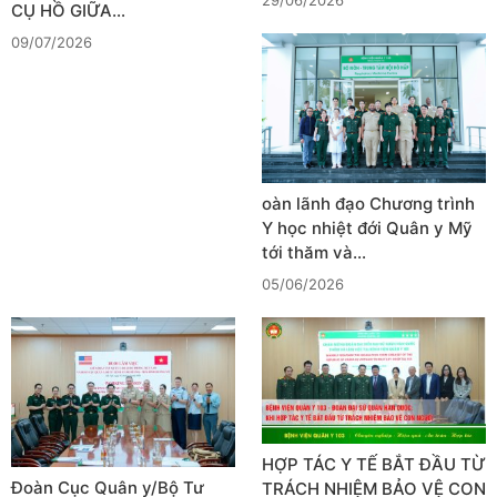
29/06/2026
CỤ HỒ GIỮA…
09/07/2026
oàn lãnh đạo Chương trình
Y học nhiệt đới Quân y Mỹ
tới thăm và…
05/06/2026
HỢP TÁC Y TẾ BẮT ĐẦU TỪ
Đoàn Cục Quân y/Bộ Tư
TRÁCH NHIỆM BẢO VỆ CON