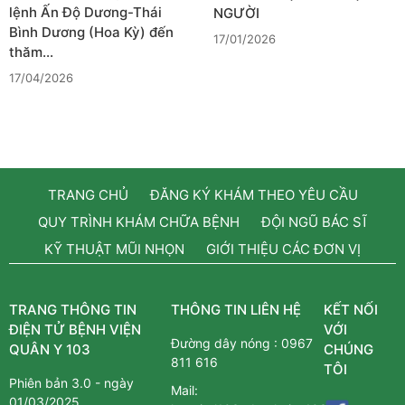
lệnh Ấn Độ Dương-Thái
NGƯỜI
Bình Dương (Hoa Kỳ) đến
17/01/2026
thăm…
17/04/2026
TRANG CHỦ
ĐĂNG KÝ KHÁM THEO YÊU CẦU
QUY TRÌNH KHÁM CHỮA BỆNH
ĐỘI NGŨ BÁC SĨ
KỸ THUẬT MŨI NHỌN
GIỚI THIỆU CÁC ĐƠN VỊ
TRANG THÔNG TIN
THÔNG TIN LIÊN HỆ
KẾT NỐI
ĐIỆN TỬ BỆNH VIỆN
VỚI
Đường dây nóng :
0967
QUÂN Y 103
CHÚNG
811 616
TÔI
Phiên bản 3.0 - ngày
Mail:
01/03/2025