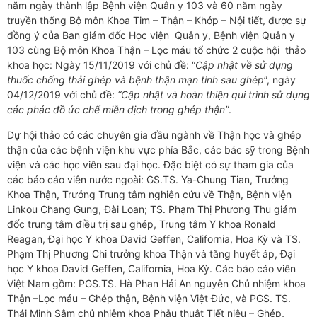
năm ngày thành lập Bệnh viện Quân y 103 và 60 năm ngày
truyền thống Bộ môn Khoa Tim – Thận – Khớp – Nội tiết, được sự
đồng ý của Ban giám đốc Học viện Quân y, Bệnh viện Quân y
103 cùng Bộ môn Khoa Thận – Lọc máu tổ chức 2 cuộc hội thảo
khoa học: Ngày 15/11/2019 với chủ đề: “
Cập nhật về sử dụng
thuốc chống thải ghép và bệnh thận mạn tính sau ghép
”, ngày
04/12/2019 với chủ đề:
“Cập nhật và hoàn thiện qui trình sử dụng
các phác đồ ức chế miễn dịch trong ghép thận”
.
Dự hội thảo có các chuyên gia đầu ngành về Thận học và ghép
thận của các bệnh viện khu vực phía Bắc, các bác sỹ trong Bệnh
viện và các học viên sau đại học. Đặc biệt có sự tham gia của
các báo cáo viên nước ngoài: GS.TS. Ya-Chung Tian, Trưởng
Khoa Thận, Trưởng Trung tâm nghiên cứu về Thận, Bệnh viện
Linkou Chang Gung, Đài Loan; TS. Phạm Thị Phương Thu giám
đốc trung tâm điều trị sau ghép, Trung tâm Y khoa Ronald
Reagan, Đại học Y khoa David Geffen, California, Hoa Kỳ và TS.
Phạm Thị Phương Chi trưởng khoa Thận và tăng huyết áp, Đại
học Y khoa David Geffen, California, Hoa Kỳ. Các báo cáo viên
Việt Nam gồm: PGS.TS. Hà Phan Hải An nguyên Chủ nhiệm khoa
Thận –Lọc máu – Ghép thận, Bệnh viện Việt Đức, và PGS. TS.
Thái Minh Sâm chủ nhiệm khoa Phẫu thuật Tiết niệu – Ghép,