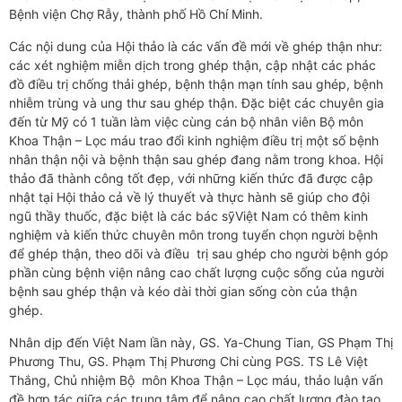
Bệnh viện Chợ Rẫy, thành phố Hồ Chí Minh.
Các nội dung của Hội thảo là các vấn đề mới về ghép thận như:
các xét nghiệm miễn dịch trong ghép thận, cập nhật các phác
đồ điều trị chống thải ghép, bệnh thận mạn tính sau ghép, bệnh
nhiễm trùng và ung thư sau ghép thận. Đặc biệt các chuyên gia
đến từ Mỹ có 1 tuần làm việc cùng cán bộ nhân viên Bộ môn
Khoa Thận – Lọc máu trao đổi kinh nghiệm điều trị một số bệnh
nhân thận nội và bệnh thận sau ghép đang nằm trong khoa. Hội
thảo đã thành công tốt đẹp, với những kiến thức đã được cập
nhật tại Hội thảo cả về lý thuyết và thực hành sẽ giúp cho đội
ngũ thầy thuốc, đặc biệt là các bác sỹViệt Nam có thêm kinh
nghiệm và kiến thức chuyên môn trong tuyển chọn người bệnh
để ghép thận, theo dõi và điều trị sau ghép cho người bệnh góp
phần cùng bệnh viện nâng cao chất lượng cuộc sống của người
bệnh sau ghép thận và kéo dài thời gian sống còn của thận
ghép.
Nhân dịp đến Việt Nam lần này, GS. Ya-Chung Tian, GS Phạm Thị
Phương Thu, GS. Phạm Thị Phương Chi cùng PGS. TS Lê Việt
Thắng, Chủ nhiệm Bộ môn Khoa Thận – Lọc máu, thảo luận vấn
đề hợp tác giữa các trung tâm để nâng cao chất lượng đào tạo,