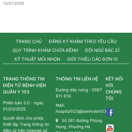
13/07/2026
TRANG CHỦ
ĐĂNG KÝ KHÁM THEO YÊU CẦU
QUY TRÌNH KHÁM CHỮA BỆNH
ĐỘI NGŨ BÁC SĨ
KỸ THUẬT MŨI NHỌN
GIỚI THIỆU CÁC ĐƠN VỊ
TRANG THÔNG TIN
THÔNG TIN LIÊN HỆ
KẾT NỐI
ĐIỆN TỬ BỆNH VIỆN
VỚI
Đường dây nóng :
0967
QUÂN Y 103
CHÚNG
811 616
TÔI
Phiên bản 3.0 - ngày
Mail:
01/03/2025
hospital103@benhvien103.vn
Quyết định cho phép
Số 261 đường Phùng
thiết lập Trang thông tin
Hưng, Phường Hà
điện tử trên Internet số