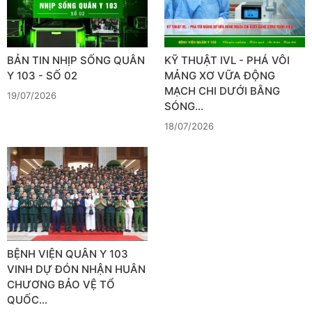
BẢN TIN NHỊP SỐNG QUÂN
KỸ THUẬT IVL - PHÁ VÔI
Y 103 - SỐ 02
MẢNG XƠ VỮA ĐỘNG
MẠCH CHI DƯỚI BẰNG
19/07/2026
SÓNG…
18/07/2026
BỆNH VIỆN QUÂN Y 103
VINH DỰ ĐÓN NHẬN HUÂN
CHƯƠNG BẢO VỆ TỔ
QUỐC…