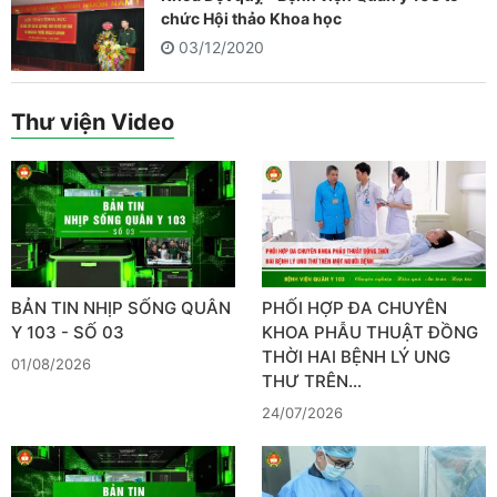
chức Hội thảo Khoa học
03/12/2020
Thư viện Video
BẢN TIN NHỊP SỐNG QUÂN
PHỐI HỢP ĐA CHUYÊN
Y 103 - SỐ 03
KHOA PHẪU THUẬT ĐỒNG
THỜI HAI BỆNH LÝ UNG
01/08/2026
THƯ TRÊN…
24/07/2026