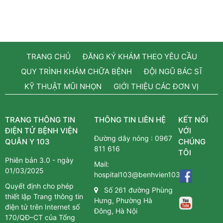
TRANG CHỦ
ĐĂNG KÝ KHÁM THEO YÊU CẦU
QUY TRÌNH KHÁM CHỮA BỆNH
ĐỘI NGŨ BÁC SĨ
KỸ THUẬT MŨI NHỌN
GIỚI THIỆU CÁC ĐƠN VỊ
TRANG THÔNG TIN
THÔNG TIN LIÊN HỆ
KẾT NỐI
ĐIỆN TỬ BỆNH VIỆN
VỚI
Đường dây nóng :
0967
QUÂN Y 103
CHÚNG
811 616
TÔI
Phiên bản 3.0 - ngày
Mail:
01/03/2025
hospital103@benhvien103.vn
Quyết định cho phép
Số 261 đường Phùng
thiết lập Trang thông tin
Hưng, Phường Hà
điện tử trên Internet số
Đông, Hà Nội
170/QĐ–CT của Tổng