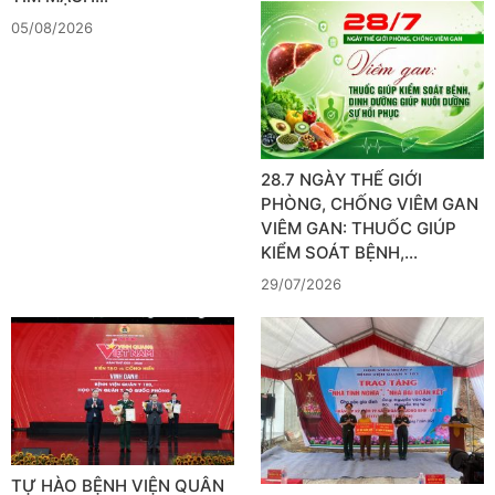
05/08/2026
28.7 NGÀY THẾ GIỚI
PHÒNG, CHỐNG VIÊM GAN
VIÊM GAN: THUỐC GIÚP
KIỂM SOÁT BỆNH,…
29/07/2026
TỰ HÀO BỆNH VIỆN QUÂN