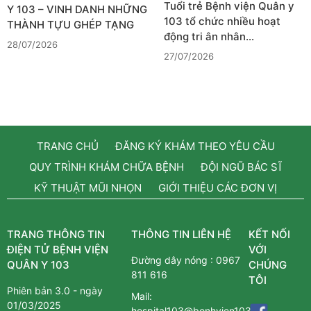
Tuổi trẻ Bệnh viện Quân y
Y 103 – VINH DANH NHỮNG
103 tổ chức nhiều hoạt
THÀNH TỰU GHÉP TẠNG
động tri ân nhân…
28/07/2026
27/07/2026
TRANG CHỦ
ĐĂNG KÝ KHÁM THEO YÊU CẦU
QUY TRÌNH KHÁM CHỮA BỆNH
ĐỘI NGŨ BÁC SĨ
KỸ THUẬT MŨI NHỌN
GIỚI THIỆU CÁC ĐƠN VỊ
TRANG THÔNG TIN
THÔNG TIN LIÊN HỆ
KẾT NỐI
ĐIỆN TỬ BỆNH VIỆN
VỚI
Đường dây nóng :
0967
QUÂN Y 103
CHÚNG
811 616
TÔI
Phiên bản 3.0 - ngày
Mail:
01/03/2025
hospital103@benhvien103.vn