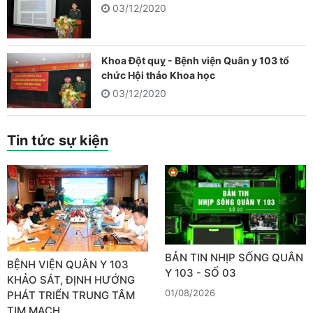
03/12/2020
Khoa Đột quỵ - Bệnh viện Quân y 103 tổ
chức Hội thảo Khoa học
03/12/2020
Tin tức sự kiện
BẢN TIN NHỊP SỐNG QUÂN
BỆNH VIỆN QUÂN Y 103
Y 103 - SỐ 03
KHẢO SÁT, ĐỊNH HƯỚNG
01/08/2026
PHÁT TRIỂN TRUNG TÂM
TIM MẠCH…