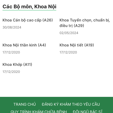
Các Bộ môn, Khoa Nội
Khoa Cán bộ cao cấp (A26)
Khoa Tuyển chọn, chuẩn bị,
điều trị (A29)
30/08/2024
02/05/2024
Khoa Nội thần kinh (A4)
Khoa Nội tiết (A19)
17/12/2020
17/12/2020
Khoa Khớp (A11)
17/12/2020
TRANG CHỦ
ĐĂNG KÝ KHÁM THEO YÊU CẦU
QUY TRÌNH KHÁM CHỮA BỆNH
ĐỘI NGŨ BÁC SĨ