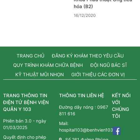
hóa (B2)
16/12/2020
TRANG CHỦ
ĐĂNG KÝ KHÁM THEO YÊU CẦU
QUY TRÌNH KHÁM CHỮA BỆNH
ĐỘI NGŨ BÁC SĨ
KỸ THUẬT MŨI NHỌN
GIỚI THIỆU CÁC ĐƠN VỊ
TRANG THÔNG TIN
THÔNG TIN LIÊN HỆ
KẾT NỐI
ĐIỆN TỬ BỆNH VIỆN
VỚI
Đường dây nóng :
0967
QUÂN Y 103
CHÚNG
811 616
TÔI
Phiên bản 3.0 - ngày
Mail:
01/03/2025
hospital103@benhvien103.vn
Quyết định cho phép
Số 261 đường Phùng