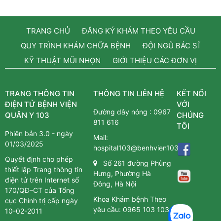
TRANG CHỦ
ĐĂNG KÝ KHÁM THEO YÊU CẦU
QUY TRÌNH KHÁM CHỮA BỆNH
ĐỘI NGŨ BÁC SĨ
KỸ THUẬT MŨI NHỌN
GIỚI THIỆU CÁC ĐƠN VỊ
TRANG THÔNG TIN
THÔNG TIN LIÊN HỆ
KẾT NỐI
ĐIỆN TỬ BỆNH VIỆN
VỚI
Đường dây nóng :
0967
QUÂN Y 103
CHÚNG
811 616
TÔI
Phiên bản 3.0 - ngày
Mail:
01/03/2025
hospital103@benhvien103.vn
Quyết định cho phép
Số 261 đường Phùng
thiết lập Trang thông tin
Hưng, Phường Hà
điện tử trên Internet số
Đông, Hà Nội
170/QĐ–CT của Tổng
Khoa Khám bệnh Theo
cục Chính trị cấp ngày
yêu cầu:
0965 103 103
10-02-2011