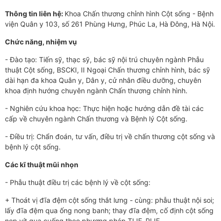
Thông tin liên hệ:
Khoa Chấn thương chỉnh hình Cột sống - Bệnh
viện Quân y 103, số 261 Phùng Hưng, Phúc La, Hà Đông, Hà Nội.
Chức năng, nhiệm vụ
- Đào tạo: Tiến sỹ, thạc sỹ, bác sỹ nội trú chuyên ngành Phẫu
thuật Cột sống, BSCKI, II Ngoại Chấn thương chỉnh hình, bác sỹ
dài hạn đa khoa Quân y, Dân y, cử nhân điều dưỡng, chuyên
khoa định hướng chuyên ngành Chấn thương chỉnh hình.
- Nghiên cứu khoa học: Thực hiện hoặc hướng dẫn đề tài các
cấp về chuyên ngành Chấn thương và Bệnh lý Cột sống.
- Điều trị: Chẩn đoán, tư vấn, điều trị về chấn thương cột sống và
bệnh lý cột sống.
Các kĩ thuật mũi nhọn
- Phẫu thuật điều trị các bệnh lý về cột sống:
+ Thoát vị đĩa đệm cột sống thắt lưng - cùng: phẫu thuật nội soi;
lấy đĩa đệm qua ống nong banh; thay đĩa đệm, cố định cột sống
nẹp vít qua cuống theo phương pháp TLIF, PLIF.