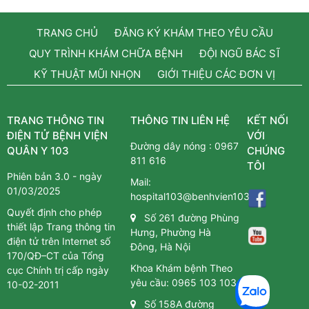
TRANG CHỦ
ĐĂNG KÝ KHÁM THEO YÊU CẦU
QUY TRÌNH KHÁM CHỮA BỆNH
ĐỘI NGŨ BÁC SĨ
KỸ THUẬT MŨI NHỌN
GIỚI THIỆU CÁC ĐƠN VỊ
TRANG THÔNG TIN
THÔNG TIN LIÊN HỆ
KẾT NỐI
ĐIỆN TỬ BỆNH VIỆN
VỚI
Đường dây nóng :
0967
QUÂN Y 103
CHÚNG
811 616
TÔI
Phiên bản 3.0 - ngày
Mail:
01/03/2025
hospital103@benhvien103.vn
Quyết định cho phép
Số 261 đường Phùng
thiết lập Trang thông tin
Hưng, Phường Hà
điện tử trên Internet số
Đông, Hà Nội
170/QĐ–CT của Tổng
Khoa Khám bệnh Theo
cục Chính trị cấp ngày
yêu cầu:
0965 103 103
10-02-2011
Số 158A đường