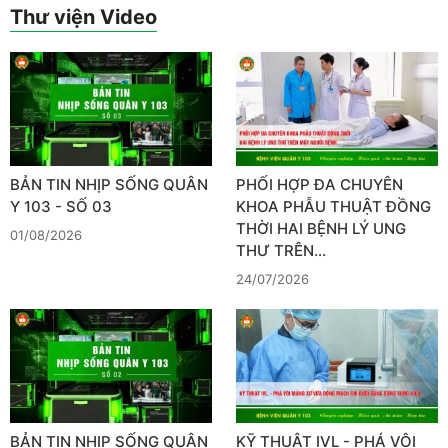
Thư viện Video
BẢN TIN NHỊP SỐNG QUÂN
PHỐI HỢP ĐA CHUYÊN
Y 103 - SỐ 03
KHOA PHẪU THUẬT ĐỒNG
THỜI HAI BỆNH LÝ UNG
01/08/2026
THƯ TRÊN…
24/07/2026
BẢN TIN NHỊP SỐNG QUÂN
KỸ THUẬT IVL - PHÁ VÔI