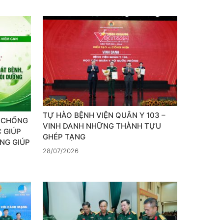
TỰ HÀO BỆNH VIỆN QUÂN Y 103 –
, CHỐNG
VINH DANH NHỮNG THÀNH TỰU
 GIÚP
GHÉP TẠNG
NG GIÚP
28/07/2026