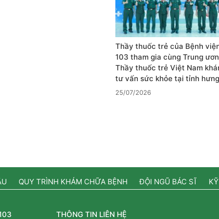
Thầy thuốc trẻ của Bệnh việ
103 tham gia cùng Trung ươn
Thầy thuốc trẻ Việt Nam khá
tư vấn sức khỏe tại tỉnh hưn
25/07/2026
ẦU
QUY TRÌNH KHÁM CHỮA BỆNH
ĐỘI NGŨ BÁC SĨ
KỸ
103
THÔNG TIN LIÊN HỆ