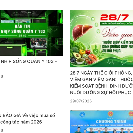
 NHỊP SỐNG QUÂN Y 103 -
28.7 NGÀY THẾ GIỚI PHÒNG
26
VIÊM GAN VIÊM GAN: THUỐC
KIỂM SOÁT BỆNH, DINH DƯỠ
NUÔI DƯỠNG SỰ HỒI PHỤC
29/07/2026
 BÁO GIÁ Về việc mua sổ
, công tác năm 2026
26