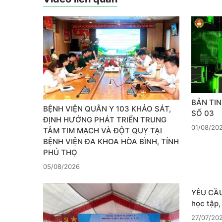
BẢN TIN
BỆNH VIỆN QUÂN Y 103 KHẢO SÁT,
SỐ 03
ĐỊNH HƯỚNG PHÁT TRIỂN TRUNG
01/08/20
TÂM TIM MẠCH VÀ ĐỘT QUỴ TẠI
BỆNH VIỆN ĐA KHOA HÒA BÌNH, TỈNH
PHÚ THỌ
05/08/2026
YÊU CẦU
học tập
27/07/20