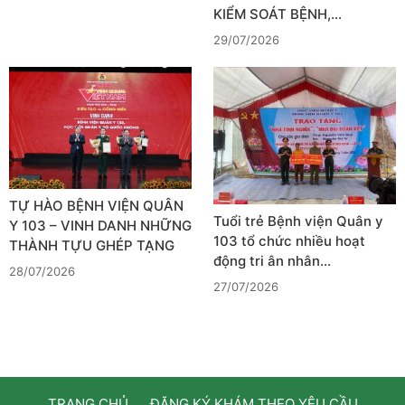
KIỂM SOÁT BỆNH,…
29/07/2026
TỰ HÀO BỆNH VIỆN QUÂN
Tuổi trẻ Bệnh viện Quân y
Y 103 – VINH DANH NHỮNG
103 tổ chức nhiều hoạt
THÀNH TỰU GHÉP TẠNG
động tri ân nhân…
28/07/2026
27/07/2026
TRANG CHỦ
ĐĂNG KÝ KHÁM THEO YÊU CẦU