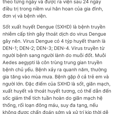
theo từng ngày và được ra viện sau 24 ngày
điều trị trong niềm vui hân hoan của gia đình,
đơn vị và bệnh viện.
Sốt xuất huyết Dengue (SXHD) là bệnh truyền
nhiễm cấp tính gây thoát dịch do virus Dengue
gây nên. Virus Dengue có 4 týp huyết thanh là
DEN-1; DEN-2; DEN-3; DEN-4. Virus truyền từ
người bệnh sang người lành do muỗi đốt. Muỗi
Aedes aegypti là côn trùng trung gian truyền
bệnh chủ yếu. Bệnh xảy ra quanh năm, thường
gia tăng vào mùa mưa. Bệnh gặp ở cả trẻ em và
người lớn. Đặc điểm của SXHD là sốt, giãn mạch,
xuất huyết và thoát huyết tương, có thể dẫn đến
sốc giảm thể tích tuần hoàn do giãn mạch hệ
thống, rối loạn đông máu, suy đa tạng, nếu
không được chẩn đoán sớm và xử trí kịp thời dễ