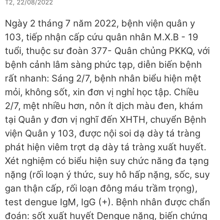
T2, 22/08/2022
Ngày 2 tháng 7 năm 2022, bệnh viện quân y
103, tiếp nhận cấp cứu quân nhân M.X.B - 19
tuổi, thuộc sư đoàn 377- Quân chủng PKKQ, với
bệnh cảnh lâm sàng phức tạp, diễn biến bệnh
rất nhanh: Sáng 2/7, bệnh nhân biểu hiện mệt
mỏi, không sốt, xin đơn vị nghỉ học tập. Chiều
2/7, mệt nhiều hơn, nôn ít dịch màu đen, khám
tại Quân y đơn vị nghĩ đến XHTH, chuyển Bệnh
viện Quân y 103, được nội soi dạ dày tá tràng
phát hiện viêm trợt dạ dày tá tràng xuất huyết.
Xét nghiệm có biểu hiện suy chức năng đa tạng
nặng (rối loạn ý thức, suy hô hấp nặng, sốc, suy
gan thận cấp, rối loạn đông máu trầm trọng),
test dengue IgM, IgG (+). Bệnh nhân được chẩn
đoán: sốt xuất huyết Dengue nặng, biến chứng