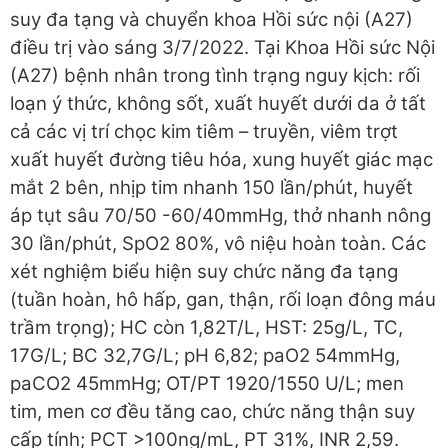
suy đa tạng và chuyển khoa Hồi sức nội (A27)
điều trị vào sáng 3/7/2022. Tại Khoa Hồi sức Nội
(A27) bệnh nhân trong tình trạng nguy kịch: rối
loạn ý thức, không sốt, xuất huyết dưới da ở tất
cả các vị trí chọc kim tiêm – truyền, viêm trợt
xuất huyết đường tiêu hóa, xung huyết giác mạc
mắt 2 bên, nhịp tim nhanh 150 lần/phút, huyết
áp tụt sâu 70/50 -60/40mmHg, thở nhanh nông
30 lần/phút, SpO2 80%, vô niệu hoàn toàn. Các
xét nghiệm biểu hiện suy chức năng đa tạng
(tuần hoàn, hô hấp, gan, thận, rối loạn đông máu
trầm trọng); HC còn 1,82T/L, HST: 25g/L, TC,
17G/L; BC 32,7G/L; pH 6,82; paO2 54mmHg,
paCO2 45mmHg; OT/PT 1920/1550 U/L; men
tim, men cơ đều tăng cao, chức năng thận suy
cấp tính; PCT >100ng/mL, PT 31%, INR 2,59.