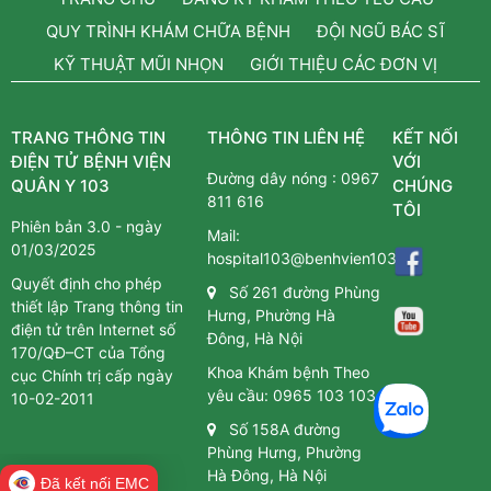
QUY TRÌNH KHÁM CHỮA BỆNH
ĐỘI NGŨ BÁC SĨ
KỸ THUẬT MŨI NHỌN
GIỚI THIỆU CÁC ĐƠN VỊ
TRANG THÔNG TIN
THÔNG TIN LIÊN HỆ
KẾT NỐI
ĐIỆN TỬ BỆNH VIỆN
VỚI
Đường dây nóng :
0967
QUÂN Y 103
CHÚNG
811 616
TÔI
Phiên bản 3.0 - ngày
Mail:
01/03/2025
hospital103@benhvien103.vn
Quyết định cho phép
Số 261 đường Phùng
thiết lập Trang thông tin
Hưng, Phường Hà
điện tử trên Internet số
Đông, Hà Nội
170/QĐ–CT của Tổng
Khoa Khám bệnh Theo
cục Chính trị cấp ngày
yêu cầu:
0965 103 103
10-02-2011
Số 158A đường
Phùng Hưng, Phường
Hà Đông, Hà Nội
Đã kết nối EMC