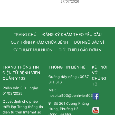
27/07/2026
TRANG CHỦ
ĐĂNG KÝ KHÁM THEO YÊU CẦU
QUY TRÌNH KHÁM CHỮA BỆNH
ĐỘI NGŨ BÁC SĨ
KỸ THUẬT MŨI NHỌN
GIỚI THIỆU CÁC ĐƠN VỊ
TRANG THÔNG TIN
THÔNG TIN LIÊN HỆ
KẾT NỐI
ĐIỆN TỬ BỆNH VIỆN
VỚI
Đường dây nóng :
0967
QUÂN Y 103
CHÚNG
811 616
TÔI
Phiên bản 3.0 - ngày
Mail:
01/03/2025
hospital103@benhvien103.vn
Quyết định cho phép
Số 261 đường Phùng
thiết lập Trang thông tin
Hưng, Phường Hà
điện tử trên Internet số
Đông, Hà Nội