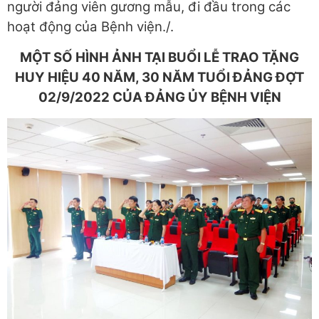
người đảng viên gương mẫu, đi đầu trong các
hoạt động của Bệnh viện./.
MỘT SỐ HÌNH ẢNH TẠI BUỔI LỄ TRAO TẶNG
HUY HIỆU 40 NĂM, 30 NĂM TUỔI ĐẢNG ĐỢT
02/9/2022 CỦA ĐẢNG ỦY BỆNH VIỆN