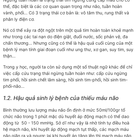
thể, đặc biệt là các cơ quan quan trọng như não, tuần hoàn
vành, phổi... Có 3 trạng thái cơ bản là: vô tâm thu, rung thất và
phân ly điện cơ.
Nó có thể xảy ra đột ngột trên một quả tim hoàn toàn khoẻ mạnh
như trong các tai nạn do điện giật, đuối nước, sốc phản vệ, đa
chấn thương... Nhưng cũng có thể là hậu quả cuối cùng của một
bệnh lý mạn tính giai đoạn cuối như ung thư, xơ gan, suy tim, suy
thận...
Trong y học, người ta còn sử dụng một số thuật ngữ khác để chỉ
việc cấp cứu trạng thái ngừng tuần hoàn như: cấp cứu ngừng
tim phổi, hồi sinh chết lâm sàng, hồi sinh tim-phổi, hồi sinh tim-
phổi-não...
1.2. Hậu quả sinh lý bệnh của thiếu máu não
Bình thường lưu lượng máu não ổn định ở mức 50ml/100gr tổ
chức não trong 1 phút mặc dù huyết áp động mạch có thể dao
động từ 50 - 150 mmHg. Sở dĩ như vậy là nhờ tính tự điều hoà
hệ mạch não, khi huyết áp động mạch tụt thấp, các mạch máu
não giãn ra và ngược lại khi huyết áp tăng lên thì mạch máu não