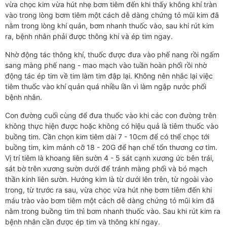
vừa chọc kim vừa hút nhẹ bơm tiêm đến khi thấy không khí tràn
vào trong lòng bơm tiêm một cách dễ dàng chứng tỏ mũi kim đã
nằm trong lòng khí quản, bơm nhanh thuốc vào, sau khi rút kim
ra, bệnh nhân phải được thông khí và ép tim ngay.
Nhờ động tác thông khí, thuốc được đưa vào phế nang rồi ngấm
sang màng phế nang - mao mạch vào tuần hoàn phổi rồi nhờ
động tác ép tim về tim làm tim đập lại. Không nên nhắc lại việc
tiêm thuốc vào khí quản quá nhiều lần vì làm ngập nước phổi
bệnh nhân.
Con đường cuối cùng để đưa thuốc vào khi các con đường trên
không thực hiện được hoặc không có hiệu quả là tiêm thuốc vào
buồng tim. Cần chọn kim tiêm dài 7 - 10cm để có thể chọc tới
buồng tim, kim mảnh cỡ 18 - 20G để hạn chế tổn thương cơ tim.
Vị trí tiêm là khoang liên sườn 4 - 5 sát cạnh xương ức bên trái,
sát bờ trên xương sườn dưới để tránh màng phổi và bó mạch
thần kinh liên sườn. Hướng kim là từ dưới lên trên, từ ngoài vào
trong, từ trước ra sau, vừa chọc vừa hút nhẹ bơm tiêm đến khi
máu trào vào bơm tiêm một cách dễ dàng chứng tỏ mũi kim đã
nằm trong buồng tim thì bơm nhanh thuốc vào. Sau khi rút kim ra
bệnh nhân cần được ép tim và thông khí ngay.