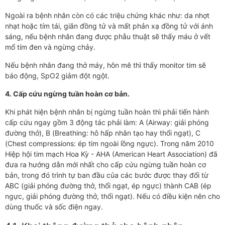
Ngoài ra bệnh nhân còn có các triệu chứng khác như: da nhợt
nhạt hoặc tím tái, giãn đồng tử và mất phản xạ đồng tử với ánh
sáng, nếu bệnh nhân đang được phẫu thuật sẽ thấy máu ở vết
mổ tím đen và ngừng chảy.
Nếu bệnh nhân đang thở máy, hôn mê thì thấy monitor tim sẽ
báo động, SpO2 giảm đột ngột.
4. Cấp cứu ngừng tuần hoàn cơ bản.
Khi phát hiện bệnh nhân bị ngừng tuần hoàn thì phải tiến hành
cấp cứu ngay gồm 3 động tác phải làm: A (Airway: giải phóng
đường thở), B (Breathing: hô hấp nhân tạo hay thổi ngạt), C
(Chest compressions: ép tim ngoài lồng ngực). Trong năm 2010
Hiệp hội tim mạch Hoa Kỳ - AHA (American Heart Association) đã
đưa ra hướng dẫn mới nhất cho cấp cứu ngừng tuần hoàn cơ
bản, trong đó trình tự ban đầu của các bước được thay đổi từ
ABC (giải phóng đường thở, thổi ngạt, ép ngực) thành CAB (ép
ngực, giải phóng đường thở, thổi ngạt). Nếu có điều kiện nên cho
dùng thuốc và sốc điện ngay.