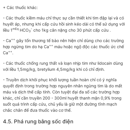
+ Các thuốc khác:
- Các thuốc kiềm máu chỉ thực sự cần thiết khi tim đập lại và có
huyết áp, nhưng khi cấp cứu hồi sinh kéo dài có thể sử dụng với
mEq
-
liều 1
HCO
cho 1kg cân nặng cho 30 phút cấp cứu .
3
++
- Ca
gây tổn thương tế bào nên hiện chỉ dùng cho các trường
++
hợp ngừng tim do hạ Ca
máu hoặc ngộ độc các thuốc ức chế
++
Ca
.
- Các thuốc chống rung thất và loạn nhịp tim như lidocain dùng
với liều 1,5mg/kg, bretylium 4,5mg/kg khi có chỉ định.
- Truyền dịch khôi phục khối lượng tuần hoàn chỉ có ý nghĩa
quyết định trong trường hợp nguyên nhân ngừng tim là do mất
máu và dịch thể cấp tính. Còn tuyệt đại đa số các trường hợp
khác, chỉ cần truyền 200 - 300ml huyết thanh mặn 0,9% trong
suốt quá trình cấp cứu, chủ yếu là giữ một đường tĩnh mạch
chắc chắn để đưa thuốc vào cơ thể.
4.5. Phá rung bằng sốc điện