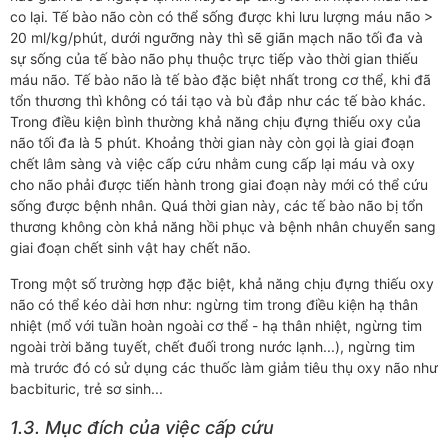
co lại. Tế bào não còn có thể sống được khi lưu lượng máu não >
20 ml/kg/phút, dưới ngưỡng này thì sẽ giãn mạch não tối đa và
sự sống của tế bào não phụ thuộc trực tiếp vào thời gian thiếu
máu não. Tế bào não là tế bào đặc biệt nhất trong cơ thể, khi đã
tổn thương thì không có tái tạo và bù đắp như các tế bào khác.
Trong điều kiện bình thường khả năng chịu đựng thiếu oxy của
não tối đa là 5 phút. Khoảng thời gian này còn gọi là giai đoạn
chết lâm sàng và việc cấp cứu nhằm cung cấp lại máu và oxy
cho não phải được tiến hành trong giai đoạn này mới có thể cứu
sống được bệnh nhân. Quá thời gian này, các tế bào não bị tổn
thương không còn khả năng hồi phục và bệnh nhân chuyển sang
giai đoạn chết sinh vật hay chết não.
Trong một số trường hợp đặc biệt, khả năng chịu đựng thiếu oxy
não có thể kéo dài hơn như: ngừng tim trong điều kiện hạ thân
nhiệt (mổ với tuần hoàn ngoài cơ thể - hạ thân nhiệt, ngừng tim
ngoài trời băng tuyết, chết đuối trong nước lạnh...), ngừng tim
mà trước đó có sử dụng các thuốc làm giảm tiêu thụ oxy não như
bacbituric, trẻ sơ sinh...
1.3. Mục đích của việc cấp cứu