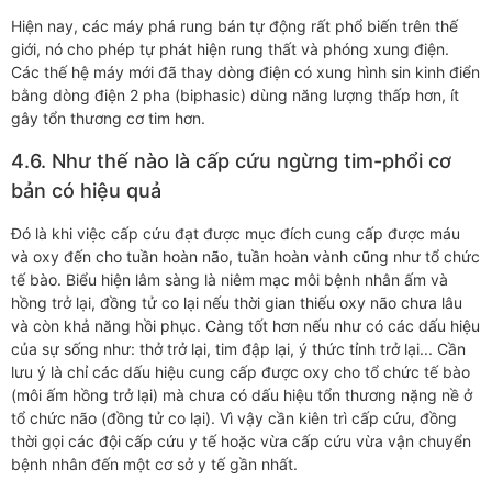
Hiện nay, các máy phá rung bán tự động rất phổ biến trên thế
giới, nó cho phép tự phát hiện rung thất và phóng xung điện.
Các thế hệ máy mới đã thay dòng điện có xung hình sin kinh điển
bằng dòng điện 2 pha (biphasic) dùng năng lượng thấp hơn, ít
gây tổn thương cơ tim hơn.
4.6. Như thế nào là cấp cứu ngừng tim-phổi cơ
bản có hiệu quả
Đó là khi việc cấp cứu đạt được mục đích cung cấp được máu
và oxy đến cho tuần hoàn não, tuần hoàn vành cũng như tổ chức
tế bào. Biểu hiện lâm sàng là niêm mạc môi bệnh nhân ấm và
hồng trở lại, đồng tử co lại nếu thời gian thiếu oxy não chưa lâu
và còn khả năng hồi phục. Càng tốt hơn nếu như có các dấu hiệu
của sự sống như: thở trở lại, tim đập lại, ý thức tỉnh trở lại... Cần
lưu ý là chỉ các dấu hiệu cung cấp được oxy cho tổ chức tế bào
(môi ấm hồng trở lại) mà chưa có dấu hiệu tổn thương nặng nề ở
tổ chức não (đồng tử co lại). Vì vậy cần kiên trì cấp cứu, đồng
thời gọi các đội cấp cứu y tế hoặc vừa cấp cứu vừa vận chuyển
bệnh nhân đến một cơ sở y tế gần nhất.