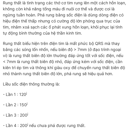
Rung thất là tình trạng các thớ cơ tim rung lên một cách hỗn loạn,
không còn khả năng tống máu đi nuôi cơ thể và được coi là
ngừng tuần hoàn. Phá rung bằng sốc điện là dùng dòng điện có
hiệu điện thế thấp nhưng có cường độ lớn phóng qua trục của
tim, nhằm xoá sạch các ổ phát xung hỗn loạn, khôi phục lại tính
tự động bình thường của hệ thần kinh tim.
Rung thất biểu hiện trên điện tim là mất phức bộ QRS mà thay
bằng các sóng lổn nhổn, nếu biên độ > 7mm (ở đạo trình ngoại
vi) là rung thất biên độ lớn thường đáp ứng tốt với sốc điện, nếu
< 7mm là rung thất biên độ nhỏ, đáp ứng kém với sốc điện, cần
kiên trì ép tim và thông khí giàu oxy để chuyển rung thất biên độ
nhỏ thành rung thất biên độ lớn, phá rung sẽ hiệu quả hơn.
Liều sốc điện thông thường là:
j
- Lần 1 : 120
j
- Lần 2 : 150
j
- Lần 3 : 200
j
- Lần 4 : 200
nếu chưa phá được rung thất.