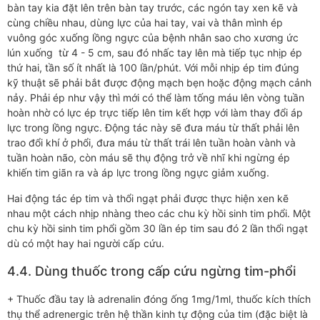
bàn tay kia đặt lên trên bàn tay trước, các ngón tay xen kẽ và
cùng chiều nhau, dùng lực của hai tay, vai và thân mình ép
vuông góc xuống lồng ngực của bệnh nhân sao cho xương ức
lún xuống từ 4 - 5 cm, sau đó nhấc tay lên mà tiếp tục nhịp ép
thứ hai, tần số ít nhất là 100 lần/phút. Với mỗi nhịp ép tim đúng
kỹ thuật sẽ phải bắt được động mạch bẹn hoặc động mạch cảnh
nảy. Phải ép như vậy thì mới có thể làm tống máu lên vòng tuần
hoàn nhờ có lực ép trực tiếp lên tim kết hợp với làm thay đổi áp
lực trong lồng ngực. Động tác này sẽ đưa máu từ thất phải lên
trao đổi khí ở phổi, đưa máu từ thất trái lên tuần hoàn vành và
tuần hoàn não, còn máu sẽ thụ động trở về nhĩ khi ngừng ép
khiến tim giãn ra và áp lực trong lồng ngực giảm xuống.
Hai động tác ép tim và thổi ngạt phải được thực hiện xen kẽ
nhau một cách nhịp nhàng theo các chu kỳ hồi sinh tim phổi. Một
chu kỳ hồi sinh tim phổi gồm 30 lần ép tim sau đó 2 lần thổi ngạt
dù có một hay hai người cấp cứu.
4.4. Dùng thuốc trong cấp cứu ngừng tim-phổi
+ Thuốc đầu tay là adrenalin đóng ống 1mg/1ml, thuốc kích thích
thụ thể adrenergic trên hệ thần kinh tự động của tim (đặc biệt là