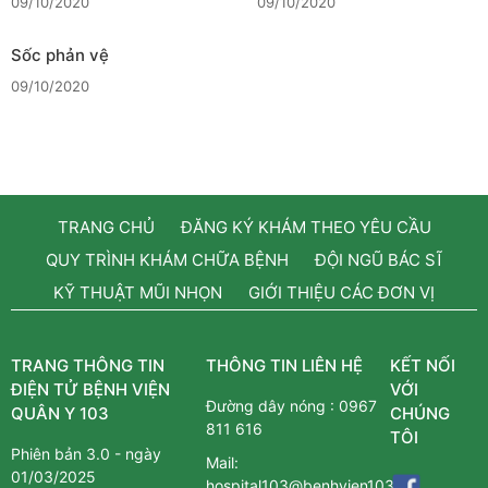
09/10/2020
09/10/2020
Sốc phản vệ
09/10/2020
TRANG CHỦ
ĐĂNG KÝ KHÁM THEO YÊU CẦU
QUY TRÌNH KHÁM CHỮA BỆNH
ĐỘI NGŨ BÁC SĨ
KỸ THUẬT MŨI NHỌN
GIỚI THIỆU CÁC ĐƠN VỊ
TRANG THÔNG TIN
THÔNG TIN LIÊN HỆ
KẾT NỐI
ĐIỆN TỬ BỆNH VIỆN
VỚI
Đường dây nóng :
0967
QUÂN Y 103
CHÚNG
811 616
TÔI
Phiên bản 3.0 - ngày
Mail:
01/03/2025
hospital103@benhvien103.vn