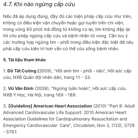
4.7. Khi nào ngừng cấp cứu
Nếu đã áp dụng đúng, đầy đủ các biện pháp cấp cứu như trên,
không có điều kiện vận chuyển hoặc gọi tuyến trên chi viện,
trong vòng 60 phút mà đồng tử không co lại, tim không đập lại
thì cho phép ngừng cấp cứu và bệnh nhân tử vong. Cần lưu ý
các trường hợp ngừng tim - phổi trong điều kiện đặc biệt đã nêu
phải cấp cứu kiên trì hơn vẫn có thể cứu sống bệnh nhân.
5. Tài liệu tham khảo
1.
Đỗ Tất Cường (
2009), "Hồi sinh tim - phổi - não",
Hồi sức cấp
cứu
,
NXB Quân đội nhân dân, trang 11 - 33.
2.
Vũ Văn Đính
(2008), "Ngừng tuần hoàn'',
Hồi sức cấp cứu,
NXB Y Học, Hà Nội, trang 169 - 189.
3.
[Guideline] American Heart Association
(2010) "Part 8: Adult
Advanced Cardiovascular Life Support: 2010 American Heart
Association Guidelines for Cardiopulmonary Resuscitation and
Emergency Cardiovascular Care",
Circulation,
Nov 2, (122), S729
- S767.