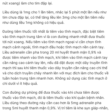
nút xoang) làm cho tim đập lại.
Liều dùng là 1mg cho 1 lần tiêm, nhắc lại 5 phút một lần nếu như
tim chưa đập lại, có thể tăng liều lên 3mg cho một lần tiêm nếu
như dùng liều 1mg không có hiệu quả.
Đường tiêm thuốc tốt nhất là tiêm vào tĩnh mạch, đặc biệt tiêm
vào tĩnh mạch trung tâm vì là con đường nhanh nhất đưa thuốc
tới nút xoang. Nếu tiêm vào tĩnh mạch ngoại vi cần chọn tĩnh
mạch cảnh ngoài, tĩnh mạch đầu hoặc tĩnh mạch nền cánh tay.
Liều adrenalin cần pha trong 20 ml huyết thanh mặn 0,9% và
được tiêm nhanh vào tĩnh mạch, khi tiêm vào tĩnh mạch cánh tay
cần nâng cao cánh tay lên, nếu đã đặt được một dây truyền tĩnh
mạch thì sau khi tiêm thuốc vào dây truyền cần nâng cao chi thể
và cho dịch truyền chảy nhanh lên với mục đích làm cho thuốc về
tuần hoàn trung tâm nhanh hơn. Không sử dụng các tĩnh mạch ở
chi dưới vì ít hiệu quả.
Con đường dự phòng để đưa thuốc vào khi chưa tiêm được
thuốc vào tĩnh mạch, đó là tiêm thuốc vào khí quản bệnh nhân.
Liều dùng theo đường này cần cao hơn là 5mg adrenalin pha
trong 5ml huyết thanh mặn 0,9%. Vị trí tiêm là khe sụn giáp-nhẫn,