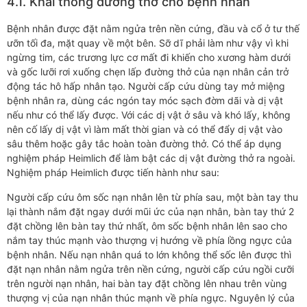
4.1. Khai thông đường thở cho bệnh nhân
Bệnh nhân được đặt nằm ngửa trên nền cứng, đầu và cổ ở tư thế
ưỡn tối đa, mặt quay về một bên. Sỡ dĩ phải làm như vậy vì khi
ngừng tim, các trương lực cơ mất đi khiến cho xương hàm dưới
và gốc lưỡi rơi xuống chẹn lấp đường thở của nạn nhân cản trở
động tác hô hấp nhân tạo. Người cấp cứu dùng tay mở miệng
bệnh nhân ra, dùng các ngón tay móc sạch đờm dãi và dị vật
nếu như có thể lấy được. Với các dị vật ở sâu và khó lấy, không
nên cố lấy dị vật vì làm mất thời gian và có thể đẩy dị vật vào
sâu thêm hoặc gây tắc hoàn toàn đường thở. Có thể áp dụng
nghiệm pháp Heimlich để làm bật các dị vật đường thở ra ngoài.
Nghiệm pháp Heimlich được tiến hành như sau:
Người cấp cứu ôm sốc nạn nhân lên từ phía sau, một bàn tay thu
lại thành nắm đặt ngay dưới mũi ức của nạn nhân, bàn tay thứ 2
đặt chồng lên bàn tay thứ nhất, ôm sốc bệnh nhân lên sao cho
nắm tay thúc mạnh vào thượng vị hướng về phía lồng ngực của
bệnh nhân. Nếu nạn nhân quá to lớn không thể sốc lên được thì
đặt nạn nhân nằm ngửa trên nền cứng, người cấp cứu ngồi cưỡi
trên người nạn nhân, hai bàn tay đặt chồng lên nhau trên vùng
thượng vị của nạn nhân thúc mạnh về phía ngực. Nguyên lý của