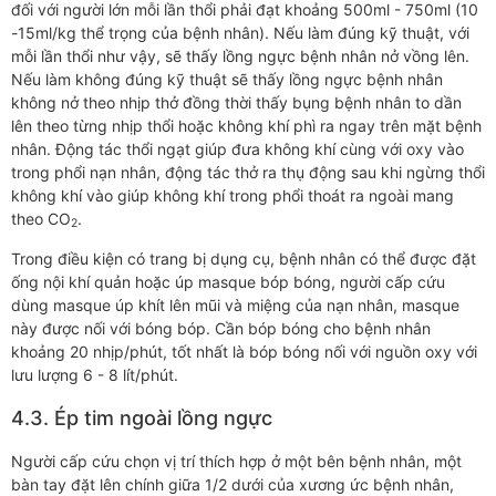
đối với người lớn mỗi lần thổi phải đạt khoảng 500ml - 750ml (10
-15ml/kg thể trọng của bệnh nhân). Nếu làm đúng kỹ thuật, với
mỗi lần thổi như vậy, sẽ thấy lồng ngực bệnh nhân nở vồng lên.
Nếu làm không đúng kỹ thuật sẽ thấy lồng ngực bệnh nhân
không nở theo nhịp thở đồng thời thấy bụng bệnh nhân to dần
lên theo từng nhịp thổi hoặc không khí phì ra ngay trên mặt bệnh
nhân. Động tác thổi ngạt giúp đưa không khí cùng với oxy vào
trong phổi nạn nhân, động tác thở ra thụ động sau khi ngừng thổi
không khí vào giúp không khí trong phổi thoát ra ngoài mang
theo CO
.
2
Trong điều kiện có trang bị dụng cụ, bệnh nhân có thể được đặt
ống nội khí quản hoặc úp masque bóp bóng, người cấp cứu
dùng masque úp khít lên mũi và miệng của nạn nhân, masque
này được nối với bóng bóp. Cần bóp bóng cho bệnh nhân
khoảng 20 nhịp/phút, tốt nhất là bóp bóng nối với nguồn oxy với
lưu lượng 6 - 8 lít/phút.
4.3. Ép tim ngoài lồng ngực
Người cấp cứu chọn vị trí thích hợp ở một bên bệnh nhân, một
bàn tay đặt lên chính giữa 1/2 dưới của xương ức bệnh nhân,