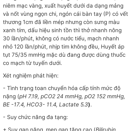
niêm mạc vàng, xuất huyết dưới da dạng mảng
và nốt vùng ngọn chi, ngón cái bàn tay (P) có vết
thương 1cm đã liền mép nhưng còn sưng màu
xanh tím, dấu hiệu sinh tồn thì thở nhanh nông
30 lần/phút, không có nước tiểu, mạch nhanh
nhỏ 120 lần/phút, nhịp tim không đều, Huyết áp
tụt 75/35 mmHg mặc dù đang được dùng thuốc
co mạch từ tuyến dưới.
Xét nghiệm phát hiện:
- Tình trạng toan chuyển hóa cấp tính mức độ
nặng (
pH 7.19, pCO2 24 mmHg, pO2 152 mmHg,
BE -17.4, HCO3- 11.4, Lactate 5.3
)
.
- Suy chức năng đa tạng:
+ Suy gan nặng, men gan tăng cao (
Bilirubin