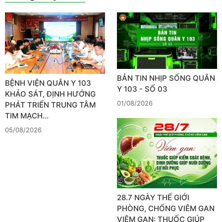
BẢN TIN NHỊP SỐNG QUÂN
BỆNH VIỆN QUÂN Y 103
Y 103 - SỐ 03
KHẢO SÁT, ĐỊNH HƯỚNG
01/08/2026
PHÁT TRIỂN TRUNG TÂM
TIM MẠCH…
05/08/2026
28.7 NGÀY THẾ GIỚI
PHÒNG, CHỐNG VIÊM GAN
VIÊM GAN: THUỐC GIÚP