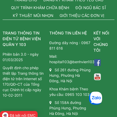
QUY TRÌNH KHÁM CHỮA BỆNH
ĐỘI NGŨ BÁC SĨ
KỸ THUẬT MŨI NHỌN
GIỚI THIỆU CÁC ĐƠN VỊ
TRANG THÔNG TIN
THÔNG TIN LIÊN HỆ
KẾT NỐI
ĐIỆN TỬ BỆNH VIỆN
VỚI
Đường dây nóng :
0967
QUÂN Y 103
CHÚNG
811 616
TÔI
Phiên bản 3.0 - ngày
Mail:
01/03/2025
hospital103@benhvien103.vn
Quyết định cho phép
Số 261 đường Phùng
thiết lập Trang thông tin
Hưng, Phường Hà
điện tử trên Internet số
Đông, Hà Nội
170/QĐ–CT của Tổng
Khoa Khám bệnh Theo
cục Chính trị cấp ngày
yêu cầu:
0965 103 103
10-02-2011
Số 158A đường
Phùng Hưng, Phường
Hà Đông, Hà Nội
Đã kết nối EMC