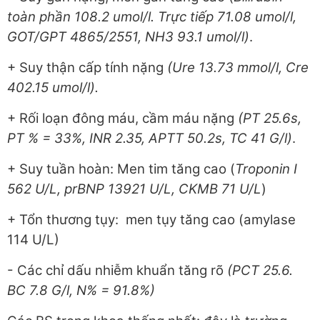
toàn phần 108.2 umol/l. Trực tiếp 71.08 umol/l,
GOT/GPT 4865/2551, NH3 93.1 umol/l)
.
+ Suy thận cấp tính nặng
(Ure 13.73 mmol/l, Cre
402.15 umol/l).
+ Rối loạn đông máu, cầm máu nặng
(PT 25.6s,
PT % = 33%, INR 2.35, APTT 50.2s, TC 41 G/l)
.
+ Suy tuần hoàn: Men tim tăng cao (
Troponin I
562 U/L, prBNP 13921 U/L, CKMB 71 U/L
)
+ Tổn thương tụy: men tụy tăng cao (amylase
114 U/L)
- Các chỉ dấu nhiễm khuẩn tăng rõ
(PCT 25.6.
BC 7.8 G/l, N% = 91.8%)