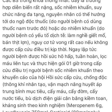
Các BS trong khoa thống nhất: đây là trường
hợp diễn biến rất nặng, sốc nhiễm khuẩn, suy
chức năng đa tạng, nguyên nhân có thể hướng
tới do ngộ độc thuốc (do người bệnh có dùng
thuốc nam trước đó) hoặc do nhiễm khuẩn (do
người bệnh có yếu tố dịch tễ: làm nghề giết mổ,
bán thịt lợn), nguy cơ tử vong rất cao nếu không
được cấp cứu điều trị kịp thời. Ngay lập tức
người bệnh được hồi sức hô hấp, tuần hoàn, lọc
máu liên tục và thực hiện gói 01 giờ trong cấp
cứu điều trị người bệnh sốc nhiễm khuẩn theo
khuyến cáo của hội Hồi sức cấp cứu, chống độc
(thông khí nhân tạo, vận mạch nâng huyết áp
trung bình mục tiêu, cấy máu, cấy đờm, cấy
nước tiểu, bù dịch điện giải cân bằng kiềm toan,
kháng sinh theo kinh nghiệm (Meropenem 6g,