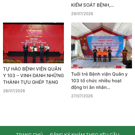
KIỂM SOÁT BỆNH,…
29/07/2026
TỰ HÀO BỆNH VIỆN QUÂN
Tuổi trẻ Bệnh viện Quân y
Y 103 – VINH DANH NHỮNG
103 tổ chức nhiều hoạt
THÀNH TỰU GHÉP TẠNG
động tri ân nhân…
28/07/2026
27/07/2026
TRANG CHỦ
ĐĂNG KÝ KHÁM THEO YÊU CẦU