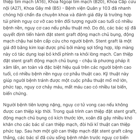
thiệp tim mạch (A16), Khoa Ngoại tim mạch (B20), Khoa Cấp cứu
nội (A27), Khoa Gây mê (B5) - Bệnh viện Quân y 103 đã nhanh
chóng hội chẩn đa chuyên khoa và đánh giá đây là trường hợp
túi phình nguy cơ vỡ cao trên đối tượng người cao tuổi có nhiều
bệnh nền, nguy cơ cao nếu phẫu thuật mở. Do đó, các bác sỹ đã
quyết định tiến hành đặt stent graft động mạch chủ bụng, động
mạch chậu hai bên cấp cứu cho người bệnh. Stent graft là một
giá đỡ bằng kim loại được phủ bởi màng sợi tổng hợp, lớp màng
này có tác dụng loại bỏ khối phình ra khỏi lòng mạch. Can thiệp
đặt stent graft động mạch chủ bụng - chậu là phương pháp ít
xâm lấn, an toàn và đặc biệt hiệu quả trên các người bệnh cao
tuổi, có nhiều bệnh nền nguy cơ phẫu thuật cao. Kỹ thuật này
giúp người bệnh tránh được một cuộc phẫu thuật mổ mở lớn,
phức tạp, nguy cơ chảy máu, mất máu cao có nhiều tai biến,
biến chứng.
Người bệnh tiên lượng nặng, nguy cơ tử vong cao nếu không
được can thiệp kịp thời. Trong quá trình can thiệp đặt stent graft,
động mạch chủ bụng có kích thước lớn, xoắn đã gây nhiều khó
khăn cho các bác sĩ can thiệp mạch, đòi hỏi kĩ thuật can thiệp
phức tạp. Sau hơn một giờ can thiệp mạch đặt stent graft căng
thẳng, các bác sĩ đã cứu sống bệnh nhân trước nguy cơ biến