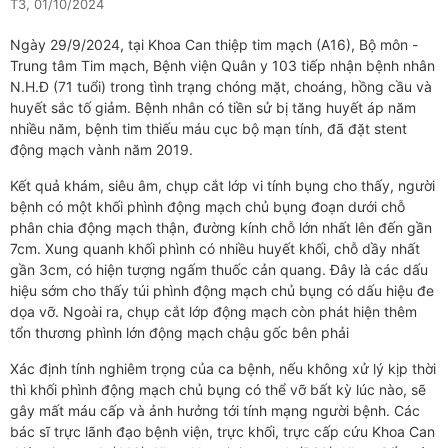
T3, 01/10/2024
Ngày 29/9/2024, tại Khoa Can thiệp tim mạch (A16), Bộ môn -
Trung tâm Tim mạch, Bệnh viện Quân y 103 tiếp nhận bệnh nhân
N.H.Đ (71 tuổi) trong tình trạng chóng mặt, choáng, hồng cầu và
huyết sắc tố giảm. Bệnh nhân có tiền sử bị tăng huyết áp năm
nhiều năm, bệnh tim thiếu máu cục bộ mạn tính, đã đặt stent
động mạch vành năm 2019.
Kết quả khám, siêu âm, chụp cắt lớp vi tính bụng cho thấy, người
bệnh có một khối phình động mạch chủ bụng đoạn dưới chỗ
phân chia động mạch thận, đường kính chỗ lớn nhất lên đến gần
7cm. Xung quanh khối phình có nhiều huyết khối, chỗ dầy nhất
gần 3cm, có hiện tượng ngấm thuốc cản quang. Đây là các dấu
hiệu sớm cho thấy túi phình động mạch chủ bụng có dấu hiệu đe
dọa vỡ. Ngoài ra, chụp cắt lớp động mạch còn phát hiện thêm
tổn thương phình lớn động mạch chậu gốc bên phải
Xác định tính nghiêm trọng của ca bệnh, nếu không xử lý kịp thời
thì khối phình động mạch chủ bụng có thể vỡ bất kỳ lúc nào, sẽ
gây mất máu cấp và ảnh hưởng tới tính mạng người bệnh. Các
bác sĩ trực lãnh đạo bệnh viện, trực khối, trực cấp cứu Khoa Can