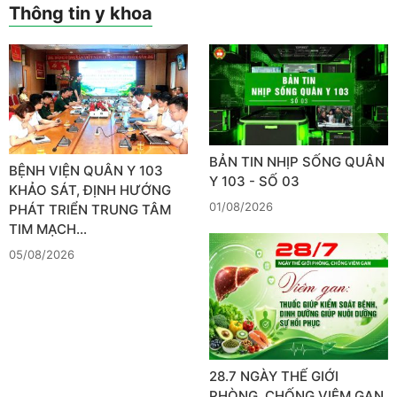
Thông tin y khoa
BẢN TIN NHỊP SỐNG QUÂN
BỆNH VIỆN QUÂN Y 103
Y 103 - SỐ 03
KHẢO SÁT, ĐỊNH HƯỚNG
01/08/2026
PHÁT TRIỂN TRUNG TÂM
TIM MẠCH…
05/08/2026
28.7 NGÀY THẾ GIỚI
PHÒNG, CHỐNG VIÊM GAN