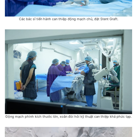
Các bác sĩ tiến hành can thiệp động mạch chủ, đặt Stent Graft.
Động mạch phình kích thước lớn, xoắn đòi hỏi kỹ thuật can thiệp khá phức tạp.