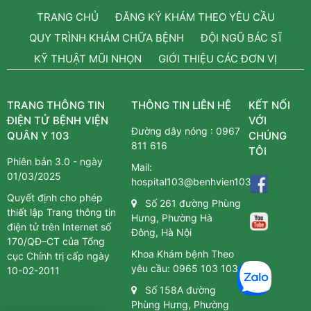
TRANG CHỦ
ĐĂNG KÝ KHÁM THEO YÊU CẦU
QUY TRÌNH KHÁM CHỮA BỆNH
ĐỘI NGŨ BÁC SĨ
KỸ THUẬT MŨI NHỌN
GIỚI THIỆU CÁC ĐƠN VỊ
TRANG THÔNG TIN
THÔNG TIN LIÊN HỆ
KẾT NỐI
ĐIỆN TỬ BỆNH VIỆN
VỚI
Đường dây nóng :
0967
QUÂN Y 103
CHÚNG
811 616
TÔI
Phiên bản 3.0 - ngày
Mail:
01/03/2025
hospital103@benhvien103.vn
Quyết định cho phép
Số 261 đường Phùng
thiết lập Trang thông tin
Hưng, Phường Hà
điện tử trên Internet số
Đông, Hà Nội
170/QĐ–CT của Tổng
Khoa Khám bệnh Theo
cục Chính trị cấp ngày
yêu cầu:
0965 103 103
10-02-2011
Số 158A đường
Phùng Hưng, Phường