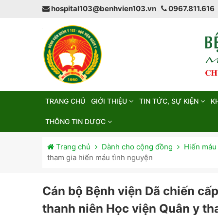
hospital103@benhvien103.vn
0967.811.616
TRANG CHỦ
GIỚI THIỆU
TIN TỨC, SỰ KIỆN
K
THÔNG TIN DƯỢC
Trang chủ
Dành cho cộng đồng
Hiến máu
tham gia hiến máu tình nguyện
Cán bộ Bệnh viện Dã chiến cấp
thanh niên Học viện Quân y th