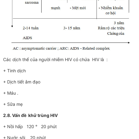
Các dịch thể của ngư­ời nhiễm HIV có chứa HIV là :
+ Tinh dịch
+ Dịch tiết âm đạo
+ Máu .
+ Sữa mẹ
2.8. Vấn đề khử trùng HIV
+ Nồi hấp 120 ° 20 phút
+ Nư­ớc sôi 20 phút