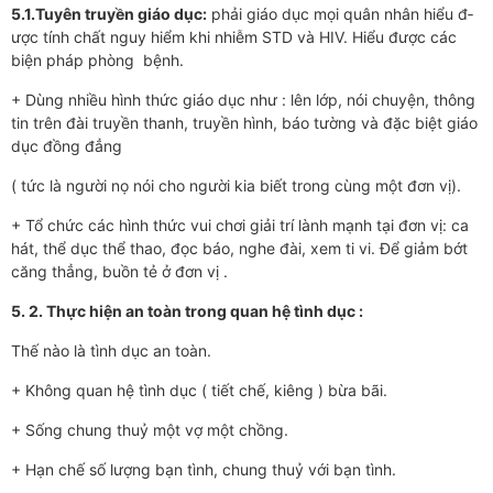
5.1.Tuyên truyền giáo dục:
phải giáo dục mọi quân nhân hiểu đ­
ược tính chất nguy hiểm khi nhiễm STD và HIV. Hiểu đ­ược các
biện pháp phòng bệnh.
+ Dùng nhiều hình thức giáo dục như : lên lớp, nói chuyện, thông
tin trên đài truyền thanh, truyền hình, báo tư­ờng và đặc biệt giáo
dục đồng đẳng
( tức là ng­ười nọ nói cho ng­ười kia biết trong cùng một đơn vị).
+ Tổ chức các hình thức vui chơi giải trí lành mạnh tại đơn vị: ca
hát, thể dục thể thao, đọc báo, nghe đài, xem ti vi. Để giảm bớt
căng thẳng, buồn tẻ ở đơn vị .
5. 2. Thực hiện an toàn trong quan hệ tình dục :
Thế nào là tình dục an toàn.
+ Không quan hệ tình dục ( tiết chế, kiêng ) bừa bãi.
+ Sống chung thuỷ một vợ một chồng.
+ Hạn chế số l­ượng bạn tình, chung thuỷ với bạn tình.