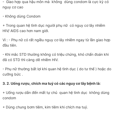
- Giao hợp qua hậu môn mà không dùng condom là cực kỳ có
nguy cơ cao
- Không dùng Condom
+ Trong quan hệ tình dục ng­ười phụ nữ có nguy cơ lây nhiễm
HIV/ AIDS cao hơn nam giới.
Vì : - Phụ nữ có rất ngiều nguy cơ lây nhiễm ngay từ lần giao hợp
đầu tiên.
- Khi mắc STD thư­ờng không có triệu chứng, khó chẩn đoán khi
đã có STD thì càng dễ nhiễm HIV.
- Phụ nữ th­ường bất lợi khi quan hệ tình dục ( do tư­ thế ) hoặc do
cưỡng bức .
3. 2. Uống rư­ợu, chích ma tuý có các nguy cơ lây bệnh là:
+ Uống r­ượu dẫn đến mất tự chủ quan hệ tình dục không dùng
condom
+ Dùng chung bơm tiêm, kim tiêm khi chích ma tuý.