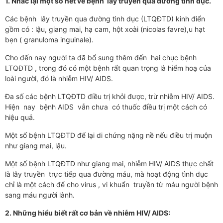
1. Nhắc lại một số nét về bệnh lây truyền qua đư­ờng tình dục.
Các bệnh lây truyền qua đư­ờng tình dục (LTQĐTD) kinh điển
gồm có : lậu, giang mai, hạ cam, hột xoài (nicolas favre),u hạt
bẹn ( granuloma inguinale).
Cho đến nay người ta đã bổ sung thêm đến hai chục bệnh
LTQĐTD , trong đó có một bệnh rất quan trọng là hiểm hoạ của
loài ngư­ời, đó là nhiễm HIV/ AIDS.
Đa số các bệnh LTQĐTD điều trị khỏi đ­ược, trừ nhiễm HIV/ AIDS.
Hiện nay bệnh AIDS vẫn ch­ưa có thuốc điều trị một cách có
hiệu quả.
Một số bệnh LTQĐTD để lại di chứng nặng nề nếu điều trị muộn
như­ giang mai, lậu.
Một số bệnh LTQĐTD như­ giang mai, nhiễm HIV/ AIDS thực chất
là lây truyền trực tiếp qua đư­ờng máu, mà hoạt động tình dục
chỉ là một cách để cho virus , vi khuẩn truyền từ máu ngư­ời bệnh
sang máu ng­ười lành.
2. Những hiểu biết rất cơ bản về nhiễm HIV/ AIDS: