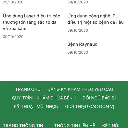
09/10/2020
09/10/2020
Ứng dụng Laser điều trị các
Ứng dụng công nghệ IPL
thương tổn tăng sắc tố da
điều trị một số bệnh da liễu
và xóa săm
09/10/2020
09/10/2020
Bệnh Raynaud
09/10/2020
TRANG CHỦ
ĐĂNG KÝ KHÁM THEO YÊU CẦU
QUY TRÌNH KHÁM CHỮA BỆNH
ĐỘI NGŨ BÁC SĨ
KỸ THUẬT MŨI NHỌN
GIỚI THIỆU CÁC ĐƠN VỊ
TRANG THÔNG TIN
THÔNG TIN LIÊN HỆ
KẾT NỐI