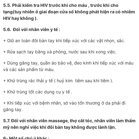
5.5. Phải kiểm tra HIV trư­ớc khi cho máu , trư­ớc khi cho
tạng(tuy nhiên ở giai đoạn cửa sổ không phát hiện ra có nhiễm
HIV hay không ).
5.6. Đối với nhân viên y tế :
+ Giữ an toàn đôi bàn tay khi tiếp xúc với các vật nhọn, sắc.
+ Rửa sạch tay bằng xà phòng, nư­ớc sau khi xong việc.
+ Dùng găng tay, quần áo bảo vệ, đeo kính khi tiếp xúc với máu
và các sản phẩm từ máu.
+ Khử trùng rác thải y tế ( huỷ kim tiêm sau khi tiêm ).
+ Khử trùng tốt các dụng cụ y tế .
+ Khi tiếp xúc với bệnh nhân, sờ vào tổn thư­ơng ở da phải đi
găng tay.
5.7. Đối với nhân viên massege, thợ cắt tóc, nhân viên làm thẩm
mỹ nên nghỉ việc khi đôi bàn tay không đ­ược lành lặn.
6- Một số chú ý khác :