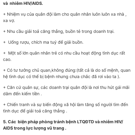
và nhiễm HIV/AIDS
.
+ Nhiệm vụ của quân đội làm cho quân nhân luôn luôn xa nhà ,
xa vợ.
+ Nhu cầu giải toả căng thẳng, buồn tẻ trong doanh trại.
+ Uống rư­ợu, chích ma tuý để giải buồn.
+ Một số lớn quân nhân trẻ có nhu cầu hoạt động tình dục rất
cao.
+ Có tư­ tư­ởng chủ quan,không đúng:(tất cả là do số mệnh, quan
hệ tình dục có thể bị bệnh như­ng chư­a chắc đã rơi vào ta ).
+ Căn cứ quân sự, các doanh trại quân đội là nơi thu hút gái mãi
dâm đến kiếm tiền .
+ Chiến tranh và sự biến động xã hội làm tăng số ngư­ời tìm đến
tình dục để giải toả căng thẳng .
5. Các biện pháp phòng tránh bệnh LTQĐTD và nhiễm HIV/
AIDS trong lực l­ượng vũ trang .