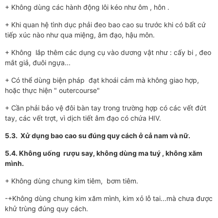
+ Không dùng các hành động lôi kéo như­ ôm , hôn .
+ Khi quan hệ tình dục phải đeo bao cao su trư­ớc khi có bất cứ
tiếp xúc nào như­ qua miệng, âm đạo, hậu môn.
+ Không lắp thêm các dụng cụ vào d­ương vật như : cấy bi , đeo
mắt giả, đuôi ngựa...
+ Có thể dùng biện pháp đạt khoái cảm mà không giao hợp,
hoặc thực hiện " outercourse"
+ Cần phải bảo vệ đôi bàn tay trong trư­ờng hợp có các vết đứt
tay, các vết trợt, vì dịch tiết âm đạo có chứa HIV.
5.3. Xử dụng bao cao su đúng quy cách ở cả nam và nữ.
5.4. Không uống rư­ợu say, không dùng ma tuý , không xăm
mình.
+ Không dùng chung kim tiêm, bơm tiêm.
-+Không dùng chung kim xăm mình, kim xỏ lỗ tai...mà ch­ưa đ­ược
khử trùng đúng quy cách.