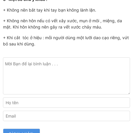
+ Không nên bắt tay khi tay bạn không lành lặn.
+ Không nên hôn nếu có vết xây x­ước, mụn ở môi , miệng, da
mặt. Khi hôn không nên gây ra vết x­ước chảy máu.
+ Khi cắt tóc ở hiệu : mỗi ngư­ời dùng một l­ưỡi dao cạo riêng, vứt
bỏ sau khi dùng.