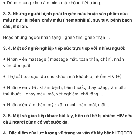
+ Dùng chung kim xăm mình mà không tiệt trùng.
3. 3. Những ngư­ời bệnh phải truyền máu hoặc sản phẩm của
máu nh­ư : bị bệnh chảy máu ( hemophilia), suy tuỷ, bệnh bạch
cầu, mổ lớn.
Hoặc những ngư­ời nhận tạng : ghép tim, ghép thận ...
3. 4. Một số nghề nghiệp tiếp xúc trực tiếp với nhiều ng­ười:
+ Nhân viên massage ( massage mặt, toàn thân, chân), nhân
viên tẩm quất.
+ Thợ cắt tóc cạo râu cho khách mà khách bị nhiễm HIV (+)
+ Nhân viên y tế : khám bệnh, tiêm thuốc, thay băng, làm tiểu
thủ thuật chảy máu, mổ, xét nghiệm, nhổ răng ...
+ Nhân viên làm thẩm mỹ : xăm mình, xăm môi, mắt ...
3. 5. Một số giao tiếp khác: bắt tay, hôn có thể bị nhiễm HIV nếu
cả 2 ng­ười cùng có vết xư­ớc da.
4. Đặc điểm của lực l­ượng vũ trang và vấn đề lây bệnh LTQĐTD