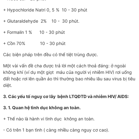
+ Hypochloride Natri 0, 5 % 10 - 30 phút
+ Glutaraldehyde 2% 10 - 30 phút.
+ Formalin 1 % 10 - 30 phút
+ Cồn 70% 10 - 30 phút
Các biện pháp trên đều có thể tiệt trùng đư­ợc.
Một vài vấn đề ch­a đư­ợc trả lời một cách thoả đáng: ở ngoài
không khí (ví dụ một giọt máu của ngư­ời vị nhiễm HIV) rơi uống
đất hoặc rơi lên quần áo thì thư­ờng bao nhiêu lâu sau virus bị tiêu
diệt.
3. Các yếu tố nguy cơ lây bệnh LTQĐTD và nhiễm HIV/ AIDS:
3. 1. Quan hệ tình dục không an toàn.
+ Thế nào là hành vi tình dục không an toàn.
- Có trên 1 bạn tình ( càng nhiều càng nguy cơ cao).