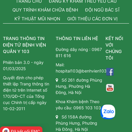
TRANG CHỦ
ĐĂNG KÝ KHÁM THEO YÊU CẦU
QUY TRÌNH KHÁM CHỮA BỆNH
ĐỘI NGŨ BÁC SĨ
KỸ THUẬT MŨI NHỌN
GIỚI THIỆU CÁC ĐƠN VỊ
TRANG THÔNG TIN
THÔNG TIN LIÊN HỆ
KẾT NỐI
ĐIỆN TỬ BỆNH VIỆN
VỚI
Đường dây nóng :
0967
QUÂN Y 103
CHÚNG
811 616
TÔI
Phiên bản 3.0 - ngày
Mail:
01/03/2025
hospital103@benhvien103.vn
Quyết định cho phép
Số 261 đường Phùng
thiết lập Trang thông tin
Hưng, Phường Hà
điện tử trên Internet số
Đông, Hà Nội
170/QĐ–CT của Tổng
Khoa Khám bệnh Theo
cục Chính trị cấp ngày
yêu cầu:
0965 103 103
10-02-2011
Số 158A đường
Phùng Hưng, Phường
Hà Đông, Hà Nội
Đã kết nối EMC