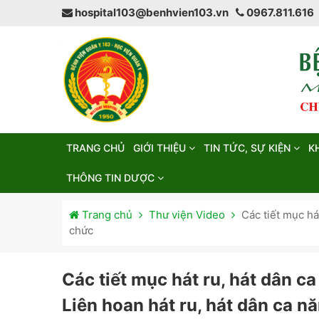
hospital103@benhvien103.vn
0967.811.616
TRANG CHỦ
GIỚI THIỆU
TIN TỨC, SỰ KIỆN
K
THÔNG TIN DƯỢC
Trang chủ
Thư viện Video
Các tiết mục há
chức
Các tiết mục hát ru, hát dân c
Liên hoan hát ru, hát dân ca 