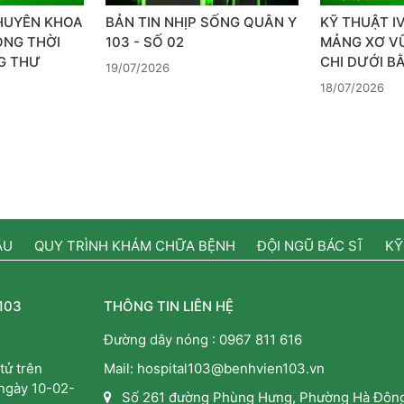
HUYÊN KHOA
BẢN TIN NHỊP SỐNG QUÂN Y
KỸ THUẬT IV
ỒNG THỜI
103 - SỐ 02
MẢNG XƠ V
NG THƯ
CHI DƯỚI 
19/07/2026
18/07/2026
ẦU
QUY TRÌNH KHÁM CHỮA BỆNH
ĐỘI NGŨ BÁC SĨ
KỸ
103
THÔNG TIN LIÊN HỆ
Đường dây nóng :
0967 811 616
tử trên
Mail: hospital103@benhvien103.vn
 ngày 10-02-
Số 261 đường Phùng Hưng, Phường Hà Đông