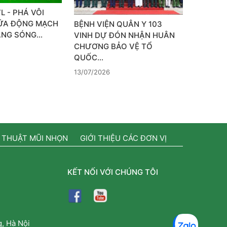
L - PHÁ VÔI
ỮA ĐỘNG MẠCH
BỆNH VIỆN QUÂN Y 103
BẰNG SÓNG…
VINH DỰ ĐÓN NHẬN HUÂN
CHƯƠNG BẢO VỆ TỔ
QUỐC…
13/07/2026
 THUẬT MŨI NHỌN
GIỚI THIỆU CÁC ĐƠN VỊ
KẾT NỐI VỚI CHÚNG TÔI
, Hà Nội