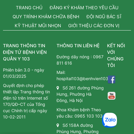
TRANG CHỦ
ĐĂNG KÝ KHÁM THEO YÊU CẦU
QUY TRÌNH KHÁM CHỮA BỆNH
ĐỘI NGŨ BÁC SĨ
KỸ THUẬT MŨI NHỌN
GIỚI THIỆU CÁC ĐƠN VỊ
TRANG THÔNG TIN
THÔNG TIN LIÊN HỆ
KẾT NỐI
ĐIỆN TỬ BỆNH VIỆN
VỚI
Đường dây nóng :
0967
QUÂN Y 103
CHÚNG
811 616
TÔI
Phiên bản 3.0 - ngày
Mail:
01/03/2025
hospital103@benhvien103.vn
Quyết định cho phép
Số 261 đường Phùng
thiết lập Trang thông tin
Hưng, Phường Hà
điện tử trên Internet số
Đông, Hà Nội
170/QĐ–CT của Tổng
Khoa Khám bệnh Theo
cục Chính trị cấp ngày
yêu cầu:
0965 103 103
10-02-2011
Số 158A đường
Phùng Hưng, Phường