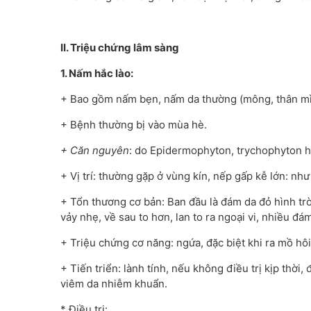
II. Triệu chứng lâm sàng
1. Nấm hắc lào:
+ Bao gồm nấm bẹn, nấm da thường (mông, thân m
+ Bệnh thường bị vào mùa hè.
+ Căn nguyên
: do Epidermophyton, trychophyton 
+ Vị trí: thường gặp ở vùng kín, nếp gấp kễ lớn: n
+ Tổn thương cơ bản: Ban đầu là đám da đỏ hình tr
vảy nhẹ, về sau to hơn, lan to ra ngoại vi, nhiều đ
+ Triệu chứng cơ năng: ngứa, đặc biệt khi ra mồ hôi
+ Tiến triển: lành tính, nếu không điều trị kịp thời
viêm da nhiễm khuẩn.
* Điều trị: