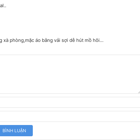
l..
g xà phòng,mặc áo bằng vải sợi dễ hút mồ hôi…