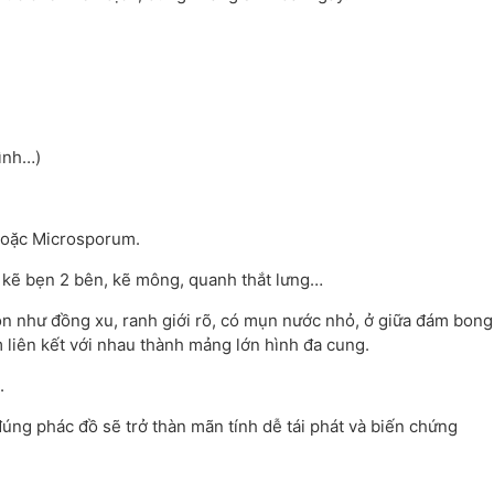
ình…)
hoặc Microsporum.
hư kẽ bẹn 2 bên, kẽ mông, quanh thắt lưng…
òn như đồng xu, ranh giới rõ, có mụn nước nhỏ, ở giữa đám bong
ám liên kết với nhau thành mảng lớn hình đa cung.
.
, đúng phác đồ sẽ trở thàn mãn tính dễ tái phát và biến chứng