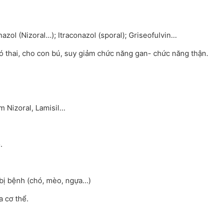
ol (Nizoral…); Itraconazol (sporal); Griseofulvin…
có thai, cho con bú, suy giảm chức năng gan- chức năng thận.
m Nizoral, Lamisil…
.
i bị bệnh (chó, mèo, ngựa…)
a cơ thể.