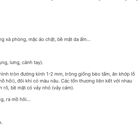
ng xà phòng, mặc áo chật, bề mặt da ẩm…
ụng, lưng, cánh tay).
 hình tròn đường kính 1-2 mm, trông giống bèo tấm, ăn khớp lỗ
ồ hôi), đôi khi có màu nâu. Các tổn thương liên kết với nhau
n rõ, bề mặt có vảy nhỏ (vảy cám).
ng, ra mồ hôi…
m.