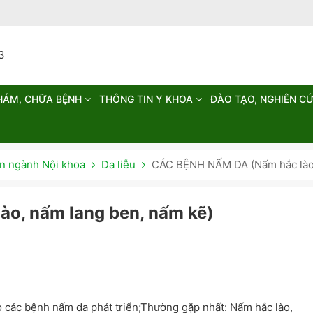
HÁM, CHỮA BỆNH
THÔNG TIN Y KHOA
ĐÀO TẠO, NGHIÊN C
 ngành Nội khoa
Da liễu
CÁC BỆNH NẤM DA (Nấm hắc lào,
o, nấm lang ben, nấm kẽ)
o các bệnh nấm da phát triển;Thường gặp nhất: Nấm hắc lào,