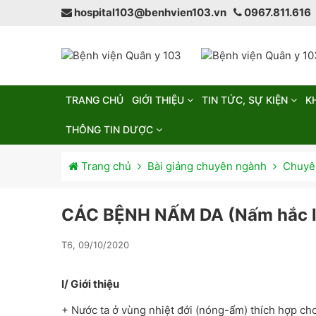
hospital103@benhvien103.vn
0967.811.616
TRANG CHỦ
GIỚI THIỆU
TIN TỨC, SỰ KIỆN
K
THÔNG TIN DƯỢC
Trang chủ
Bài giảng chuyên ngành
Chuyên
CÁC BỆNH NẤM DA (Nấm hắc là
T6, 09/10/2020
I/ Giới thiệu
+ Nước ta ở vùng nhiệt đới (nóng-ẩm) thích hợp ch