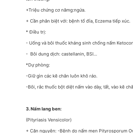
+Triệu chứng cơ nămg:ngứa.
+ Cần phân biệt với: bệnh tổ đỉa, Eczema tiếp xúc.
* Điều trị:
- Uống và bôi thuốc kháng sinh chống nấm Ketoconaz
- Bôi dung dịch: castellanin, BSI…
*Dự phòng:
-Giữ gìn các kẽ chân luôn khô ráo.
-Bôi, rắc thuốc bột diệt nấm vào dày, tất, vào kẽ c
3. Nấm lang ben:
(Pityriasis Vensicolor)
+ Căn nguyên: -Bệnh do nấm men Pityrosporum Ovale