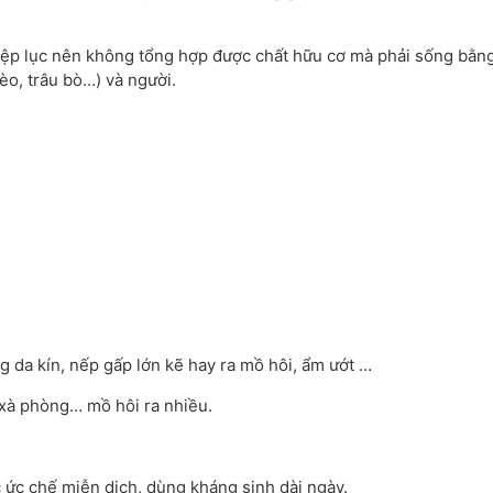
diệp lục nên không tổng hợp được chất hữu cơ mà phải sống bằn
mèo, trâu bò…) và người.
g da kín, nếp gấp lớn kẽ hay ra mồ hôi, ẩm ướt …
 xà phòng… mồ hôi ra nhiều.
c ức chế miễn dịch, dùng kháng sinh dài ngày.