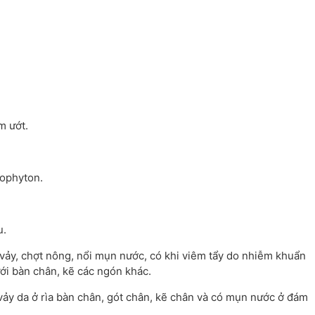
m ướt.
hophyton.
u.
 vảy, chợt nông, nổi mụn nước, có khi viêm tẩy do nhiễm khuẩn
ới bàn chân, kẽ các ngón khác.
vảy da ở rìa bàn chân, gót chân, kẽ chân và có mụn nước ở đám