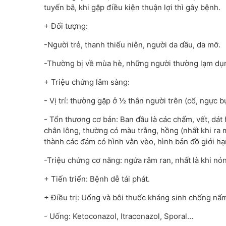
tuyến bã, khi gặp điều kiện thuận lợi thì gây bệnh.
+ Đối tượng:
-Người trẻ, thanh thiếu niên, người da dầu, da mỡ.
-Thường bị về mùa hè, những người thường lạm dụ
+ Triệu chứng lâm sàng:
- Vị trí: thường gặp ở ½ thân người trên (cổ, ngực b
- Tổn thương cơ bản: Ban đầu là các chấm, vết, dát
chân lông, thường có màu trắng, hồng (nhất khi ra m
thành các đám có hình vằn vèo, hình bản đồ giới hạ
-Triệu chứng cơ năng: ngứa râm ran, nhất là khi nó
+ Tiến triển: Bệnh dễ tái phát.
+ Điều trị: Uống và bôi thuốc kháng sinh chống nấ
- Uống: Ketoconazol, Itraconazol, Sporal…