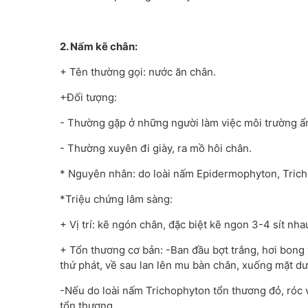
2. Nấm kẽ chân:
+ Tên thường gọi: nước ăn chân.
+Đối tượng:
- Thường gặp ở những người làm việc môi trường ẩ
- Thường xuyên đi giày, ra mồ hôi chân.
* Nguyên nhân: do loài nấm Epidermophyton, Tric
*Triệu chứng lâm sàng:
+ Vị trí: kẽ ngón chân, đặc biệt kẽ ngon 3-4 sít nha
+ Tổn thương cơ bản: -Ban đầu bợt trắng, hơi bong
thứ phát, về sau lan lên mu bàn chân, xuống mặt dư
-Nếu do loài nấm Trichophyton tổn thương đỏ, róc 
tổn thương.