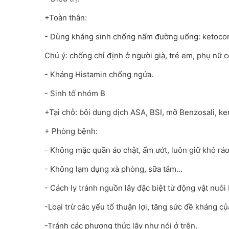
+Toàn thân:
- Dùng kháng sinh chống nấm đường uống: ketoconaz
Chú ý: chống chỉ định ở người già, trẻ em, phụ nữ 
- Kháng Histamin chống ngứa.
- Sinh tố nhóm B
+Tại chỗ: bôi dung dịch ASA, BSI, mỡ Benzosali, ke
+ Phòng bệnh:
- Không mặc quần áo chật, ẩm ướt, luôn giữ khô ráo
- Không lạm dụng xà phòng, sữa tắm…
- Cách ly tránh nguồn lây đặc biệt từ động vật nuô
-Loại trừ các yếu tố thuận lợi, tăng sức đề kháng củ
-Tránh các phương thức lây như nói ở trên.