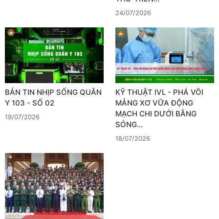
24/07/2026
BẢN TIN NHỊP SỐNG QUÂN
KỸ THUẬT IVL - PHÁ VÔI
Y 103 - SỐ 02
MẢNG XƠ VỮA ĐỘNG
MẠCH CHI DƯỚI BẰNG
19/07/2026
SÓNG…
18/07/2026