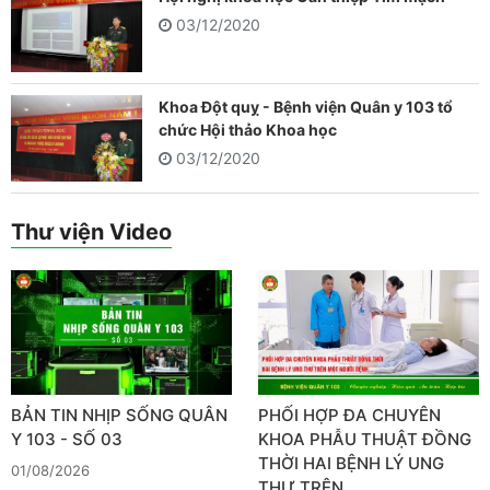
03/12/2020
Khoa Đột quỵ - Bệnh viện Quân y 103 tổ
chức Hội thảo Khoa học
03/12/2020
Thư viện Video
BẢN TIN NHỊP SỐNG QUÂN
PHỐI HỢP ĐA CHUYÊN
Y 103 - SỐ 03
KHOA PHẪU THUẬT ĐỒNG
THỜI HAI BỆNH LÝ UNG
01/08/2026
THƯ TRÊN…