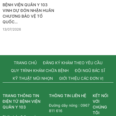
BỆNH VIỆN QUÂN Y 103
VINH DỰ ĐÓN NHẬN HUÂN
CHƯƠNG BẢO VỆ TỔ
QUỐC…
13/07/2026
TRANG CHỦ
ĐĂNG KÝ KHÁM THEO YÊU CẦU
QUY TRÌNH KHÁM CHỮA BỆNH
ĐỘI NGŨ BÁC SĨ
KỸ THUẬT MŨI NHỌN
GIỚI THIỆU CÁC ĐƠN VỊ
TRANG THÔNG TIN
THÔNG TIN LIÊN HỆ
KẾT NỐI
ĐIỆN TỬ BỆNH VIỆN
VỚI
Đường dây nóng :
0967
QUÂN Y 103
CHÚNG
811 616
TÔI