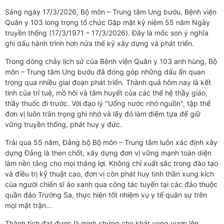
Sáng ngày 17/3/2026, Bộ môn – Trung tâm Ung bướu, Bệnh viện
Quân y 103 long trọng tổ chức Gặp mặt kỷ niệm 55 năm Ngày
truyền thống (17/3/1971 – 17/3/2026). Đây là mốc son ý nghĩa
ghi dấu hành trình hơn nửa thế kỷ xây dựng và phát triển.
Trong dòng chảy lịch sử của Bệnh viện Quân y 103 anh hùng, Bộ
môn – Trung tâm Ung bướu đã đóng góp những dấu ấn quan
trọng qua nhiều giai đoạn phát triển. Thành quả hôm nay là kết
tinh của trí tuệ, mồ hôi và tâm huyết của các thế hệ thầy giáo,
thầy thuốc đi trước. Với đạo lý "Uống nước nhớ nguồn", tập thể
đơn vị luôn trân trọng ghi nhớ và lấy đó làm điểm tựa để giữ
vững truyền thống, phát huy y đức.
Trải qua 55 năm, Đảng bộ Bộ môn – Trung tâm luôn xác định xây
dựng Đảng là then chốt, xây dựng đơn vị vững mạnh toàn diện
làm nền tảng cho mọi thắng lợi. Không chỉ xuất sắc trong đào tạo
và điều trị kỹ thuật cao, đơn vị còn phát huy tinh thần xung kích
của người chiến sĩ áo xanh qua công tác tuyến tại các đảo thuộc
quần đảo Trường Sa, thực hiện tốt nhiệm vụ y tế quân sự trên
mọi mặt trận…
Thành tích đạt được là minh chứng cho khát vọng vươn lên