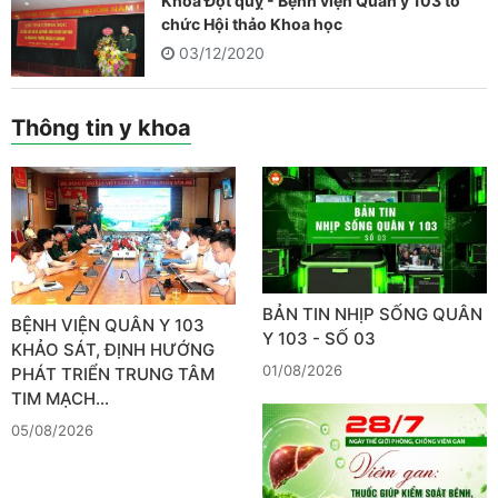
Khoa Đột quỵ - Bệnh viện Quân y 103 tổ
chức Hội thảo Khoa học
03/12/2020
Thông tin y khoa
BẢN TIN NHỊP SỐNG QUÂN
BỆNH VIỆN QUÂN Y 103
Y 103 - SỐ 03
KHẢO SÁT, ĐỊNH HƯỚNG
01/08/2026
PHÁT TRIỂN TRUNG TÂM
TIM MẠCH…
05/08/2026