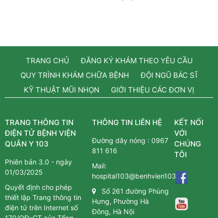
TRANG CHỦ
ĐĂNG KÝ KHÁM THEO YÊU CẦU
QUY TRÌNH KHÁM CHỮA BỆNH
ĐỘI NGŨ BÁC SĨ
KỸ THUẬT MŨI NHỌN
GIỚI THIỆU CÁC ĐƠN VỊ
TRANG THÔNG TIN
THÔNG TIN LIÊN HỆ
KẾT NỐI
ĐIỆN TỬ BỆNH VIỆN
VỚI
Đường dây nóng :
0967
QUÂN Y 103
CHÚNG
811 616
TÔI
Phiên bản 3.0 - ngày
Mail:
01/03/2025
hospital103@benhvien103.vn
Quyết định cho phép
Số 261 đường Phùng
thiết lập Trang thông tin
Hưng, Phường Hà
điện tử trên Internet số
Đông, Hà Nội
170/QĐ–CT của Tổng