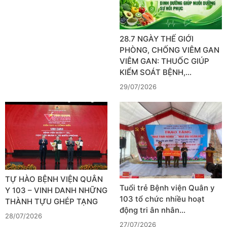
28.7 NGÀY THẾ GIỚI
PHÒNG, CHỐNG VIÊM GAN
VIÊM GAN: THUỐC GIÚP
KIỂM SOÁT BỆNH,…
29/07/2026
TỰ HÀO BỆNH VIỆN QUÂN
Tuổi trẻ Bệnh viện Quân y
Y 103 – VINH DANH NHỮNG
103 tổ chức nhiều hoạt
THÀNH TỰU GHÉP TẠNG
động tri ân nhân…
28/07/2026
27/07/2026