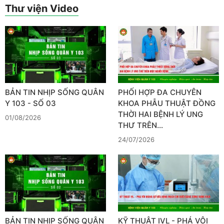
Thư viện Video
BẢN TIN NHỊP SỐNG QUÂN
PHỐI HỢP ĐA CHUYÊN
Y 103 - SỐ 03
KHOA PHẪU THUẬT ĐỒNG
THỜI HAI BỆNH LÝ UNG
01/08/2026
THƯ TRÊN…
24/07/2026
BẢN TIN NHỊP SỐNG QUÂN
KỸ THUẬT IVL - PHÁ VÔI