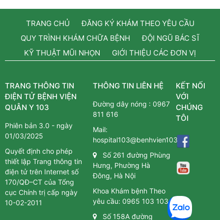
TRANG CHỦ
ĐĂNG KÝ KHÁM THEO YÊU CẦU
QUY TRÌNH KHÁM CHỮA BỆNH
ĐỘI NGŨ BÁC SĨ
KỸ THUẬT MŨI NHỌN
GIỚI THIỆU CÁC ĐƠN VỊ
TRANG THÔNG TIN
THÔNG TIN LIÊN HỆ
KẾT NỐI
ĐIỆN TỬ BỆNH VIỆN
VỚI
Đường dây nóng :
0967
QUÂN Y 103
CHÚNG
811 616
TÔI
Phiên bản 3.0 - ngày
Mail:
01/03/2025
hospital103@benhvien103.vn
Quyết định cho phép
Số 261 đường Phùng
thiết lập Trang thông tin
Hưng, Phường Hà
điện tử trên Internet số
Đông, Hà Nội
170/QĐ–CT của Tổng
Khoa Khám bệnh Theo
cục Chính trị cấp ngày
yêu cầu:
0965 103 103
10-02-2011
Số 158A đường