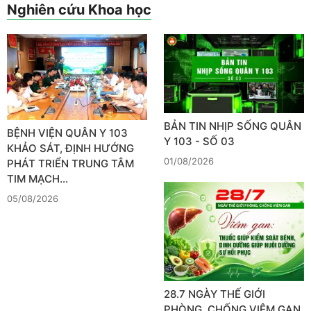
Nghiên cứu Khoa học
BẢN TIN NHỊP SỐNG QUÂN
BỆNH VIỆN QUÂN Y 103
Y 103 - SỐ 03
KHẢO SÁT, ĐỊNH HƯỚNG
01/08/2026
PHÁT TRIỂN TRUNG TÂM
TIM MẠCH…
05/08/2026
28.7 NGÀY THẾ GIỚI
PHÒNG, CHỐNG VIÊM GAN