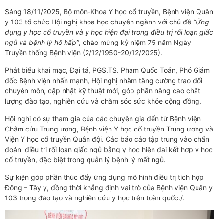
Sáng 18/11/2025, Bộ môn-Khoa Y học cổ truyền, Bệnh viện Quân
y 103 tổ chức Hội nghị khoa học chuyên ngành với chủ đề
“Ứng
dụng y học cổ truyền và y học hiện đại trong điều trị rối loạn giấc
ngủ và bệnh lý hô hấp”
, chào mừng kỷ niệm 75 năm Ngày
Truyền thống Bệnh viện (2/12/1950-20/12/2025).
Phát biểu khai mạc, Đại tá, PGS.TS. Phạm Quốc Toản, Phó Giám
đốc Bệnh viện nhấn mạnh, Hội nghị nhằm tăng cường trao đổi
chuyên môn, cập nhật kỹ thuật mới, góp phần nâng cao chất
lượng đào tạo, nghiên cứu và chăm sóc sức khỏe cộng đồng.
Hội nghị có sự tham gia của các chuyên gia đến từ Bệnh viện
Châm cứu Trung ương, Bệnh viện Y học cổ truyền Trung ương và
Viện Y học cổ truyền Quân đội. Các báo cáo tập trung vào chẩn
đoán, điều trị rối loạn giấc ngủ bằng y học hiện đại kết hợp y học
cổ truyền, đặc biệt trong quản lý bệnh lý mất ngủ.
Sự kiện góp phần thúc đẩy ứng dụng mô hình điều trị tích hợp
Đông – Tây y, đồng thời khẳng định vai trò của Bệnh viện Quân y
103 trong đào tạo và nghiên cứu y học trên toàn quốc./.