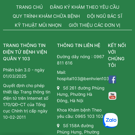
TRANG CHỦ
ĐĂNG KÝ KHÁM THEO YÊU CẦU
QUY TRÌNH KHÁM CHỮA BỆNH
ĐỘI NGŨ BÁC SĨ
KỸ THUẬT MŨI NHỌN
GIỚI THIỆU CÁC ĐƠN VỊ
TRANG THÔNG TIN
THÔNG TIN LIÊN HỆ
KẾT NỐI
ĐIỆN TỬ BỆNH VIỆN
VỚI
Đường dây nóng :
0967
QUÂN Y 103
CHÚNG
811 616
TÔI
Phiên bản 3.0 - ngày
Mail:
01/03/2025
hospital103@benhvien103.vn
Quyết định cho phép
Số 261 đường Phùng
thiết lập Trang thông tin
Hưng, Phường Hà
điện tử trên Internet số
Đông, Hà Nội
170/QĐ–CT của Tổng
Khoa Khám bệnh Theo
cục Chính trị cấp ngày
yêu cầu:
0965 103 103
10-02-2011
Số 158A đường
Phùng Hưng, Phường