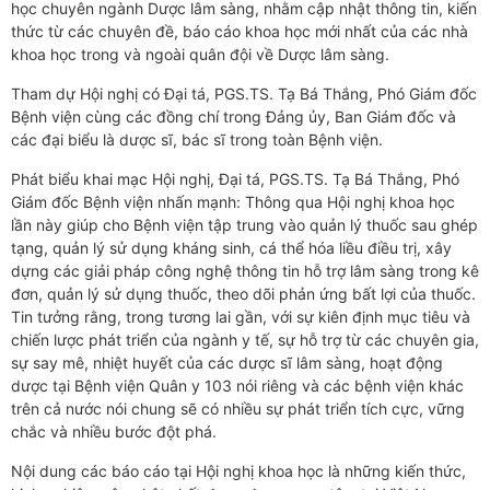
học chuyên ngành Dược lâm sàng, nhằm cập nhật thông tin, kiến
thức từ các chuyên đề, báo cáo khoa học mới nhất của các nhà
khoa học trong và ngoài quân đội về Dược lâm sàng.
Tham dự Hội nghị có Đại tá, PGS.TS. Tạ Bá Thắng, Phó Giám đốc
Bệnh viện cùng các đồng chí trong Đảng ủy, Ban Giám đốc và
các đại biểu là dược sĩ, bác sĩ trong toàn Bệnh viện.
Phát biểu khai mạc Hội nghị, Đại tá, PGS.TS. Tạ Bá Thắng, Phó
Giám đốc Bệnh viện nhấn mạnh: Thông qua Hội nghị khoa học
lần này giúp cho Bệnh viện tập trung vào quản lý thuốc sau ghép
tạng, quản lý sử dụng kháng sinh, cá thể hóa liều điều trị, xây
dựng các giải pháp công nghệ thông tin hỗ trợ lâm sàng trong kê
đơn, quản lý sử dụng thuốc, theo dõi phản ứng bất lợi của thuốc.
Tin tưởng rằng, trong tương lai gần, với sự kiên định mục tiêu và
chiến lược phát triển của ngành y tế, sự hỗ trợ từ các chuyên gia,
sự say mê, nhiệt huyết của các dược sĩ lâm sàng, hoạt động
dược tại Bệnh viện Quân y 103 nói riêng và các bệnh viện khác
trên cả nước nói chung sẽ có nhiều sự phát triển tích cực, vững
chắc và nhiều bước đột phá.
Nội dung các báo cáo tại Hội nghị khoa học là những kiến thức,