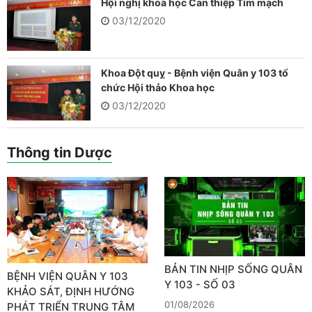
Hội nghị khoa học Can thiệp Tim mạch
03/12/2020
Khoa Đột quỵ - Bệnh viện Quân y 103 tổ
chức Hội thảo Khoa học
03/12/2020
Thông tin Dược
BẢN TIN NHỊP SỐNG QUÂN
BỆNH VIỆN QUÂN Y 103
Y 103 - SỐ 03
KHẢO SÁT, ĐỊNH HƯỚNG
01/08/2026
PHÁT TRIỂN TRUNG TÂM