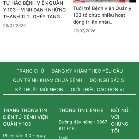
TỰ HÀO BỆNH VIỆN QUÂN
Tuổi trẻ Bệnh viện Quân y
Y 103 – VINH DANH NHỮNG
103 tổ chức nhiều hoạt
THÀNH TỰU GHÉP TẠNG
động tri ân nhân…
28/07/2026
27/07/2026
TRANG CHỦ
ĐĂNG KÝ KHÁM THEO YÊU CẦU
QUY TRÌNH KHÁM CHỮA BỆNH
ĐỘI NGŨ BÁC SĨ
KỸ THUẬT MŨI NHỌN
GIỚI THIỆU CÁC ĐƠN VỊ
TRANG THÔNG TIN
THÔNG TIN LIÊN HỆ
KẾT NỐI
ĐIỆN TỬ BỆNH VIỆN
VỚI
Đường dây nóng :
0967
QUÂN Y 103
CHÚNG
811 616
TÔI
Phiên bản 3.0 - ngày
Mail: