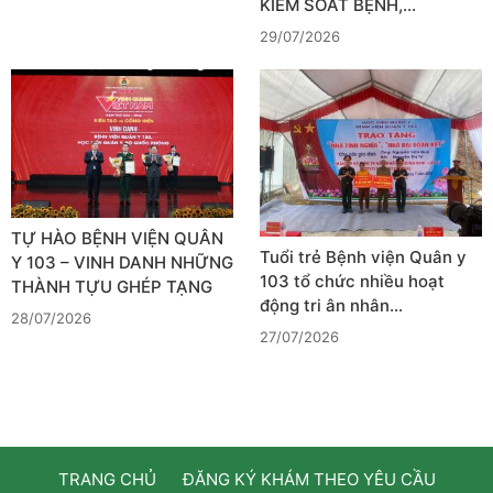
KIỂM SOÁT BỆNH,…
29/07/2026
TỰ HÀO BỆNH VIỆN QUÂN
Tuổi trẻ Bệnh viện Quân y
Y 103 – VINH DANH NHỮNG
103 tổ chức nhiều hoạt
THÀNH TỰU GHÉP TẠNG
động tri ân nhân…
28/07/2026
27/07/2026
TRANG CHỦ
ĐĂNG KÝ KHÁM THEO YÊU CẦU