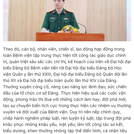
Theo đó, cán bộ, nhân viên, chiến sĩ, lao động hợp đồng trong
toàn Bệnh viện tập trung thực hiện tốt công tác giáo dục chính
trị, quán triệt sâu sắc các chỉ thị, kế hoạch của trên về Đại hội đại
biểu Đảng bộ Bệnh viện tiến tới Đại hội đại biểu Đảng bộ Học
viện Quân y lần thứ XXIII, Đại hội đại biểu Đảng bộ Quân đội lần
thứ XII và Đại hội đại biểu toàn quốc lần thứ XIV của Đảng.
Thường xuyên củng cố, nâng cao năng lực lãnh đạo, sức chiến
đấu của tổ chức cơ sở Đảng. Thực hiện hiệu quả các cuộc vận
động, phong trào thi đua với những cách làm hay, đột phá mới,
tạo sự chuyển biến tích cực trong thực hiện các nhiệm vụ thường
xuyên và đột xuất của Bệnh viện. Duy trì nền nếp chính quy,
chấp hành nghiêm pháp luật, rèn luyện kỷ luật, tập trung đột phá
khắc phục những khâu yếu, mặt yếu; làm tốt công tác sơ kết,
biểu dương, khen thưởng những tập thể điển hình, cá nhân tiêu