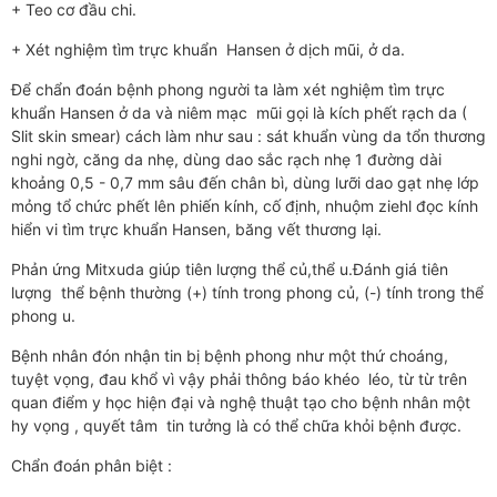
+ Teo cơ đầu chi.
+ Xét nghiệm tìm trực khuẩn Hansen ở dịch mũi, ở da.
Để chẩn đoán bệnh phong người ta làm xét nghiệm tìm trực
khuẩn Hansen ở da và niêm mạc mũi gọi là kích phết rạch da (
Slit skin smear) cách làm như sau : sát khuẩn vùng da tổn thương
nghi ngờ, căng da nhẹ, dùng dao sắc rạch nhẹ 1 đường dài
khoảng 0,5 - 0,7 mm sâu đến chân bì, dùng lưỡi dao gạt nhẹ lớp
mỏng tổ chức phết lên phiến kính, cố định, nhuộm ziehl đọc kính
hiển vi tìm trực khuẩn Hansen, băng vết thương lại.
Phản ứng Mitxuda giúp tiên lượng thể củ,thể u.Đánh giá tiên
lượng thể bệnh thường (+) tính trong phong củ, (-) tính trong thể
phong u.
Bệnh nhân đón nhận tin bị bệnh phong như một thứ choáng,
tuyệt vọng, đau khổ vì vậy phải thông báo khéo léo, từ từ trên
quan điểm y học hiện đại và nghệ thuật tạo cho bệnh nhân một
hy vọng , quyết tâm tin tưởng là có thể chữa khỏi bệnh được.
Chẩn đoán phân biệt :