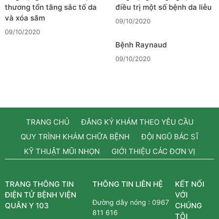
thương tổn tăng sắc tố da
điều trị một số bệnh da liễu
và xóa săm
09/10/2020
09/10/2020
Bệnh Raynaud
09/10/2020
TRANG CHỦ
ĐĂNG KÝ KHÁM THEO YÊU CẦU
QUY TRÌNH KHÁM CHỮA BỆNH
ĐỘI NGŨ BÁC SĨ
KỸ THUẬT MŨI NHỌN
GIỚI THIỆU CÁC ĐƠN VỊ
TRANG THÔNG TIN
THÔNG TIN LIÊN HỆ
KẾT NỐI
ĐIỆN TỬ BỆNH VIỆN
VỚI
Đường dây nóng :
0967
QUÂN Y 103
CHÚNG
811 616
TÔI