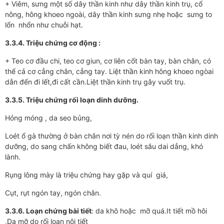
+ Viêm, sưng một số dây thần kinh như dây thần kinh trụ, cổ
nông, hông khoeo ngoài, dây thần kinh sưng nhẹ hoặc sưng to
lổn nhổn như chuỗi hạt.
3.3.4. Triệu chứng cơ động :
+ Teo cơ đầu chi, teo cơ giun, cơ liên cốt bàn tay, bàn chân, có
thể cả cơ cẳng chân, cẳng tay. Liệt thần kinh hông khoeo ngòai
dẫn đến đi lết,đi cất cần.Liệt thần kinh trụ gây vuốt trụ.
3.3.5. Triệu chứng rối loạn dinh dưỡng.
Hỏng móng , da seo bủng,
Loét ổ gà thường ở bàn chân nơi tỳ nén do rối loạn thần kinh dinh
dưỡng, do sang chấn không biết đau, loét sâu dai dẳng, khó
lành.
Rụng lông mày là triệu chứng hay gặp và quí giá,
Cụt, rụt ngón tay, ngón chân.
3.3.6. Loạn chứng bài tiết
: da khô hoặc mỡ quá.It tiết mồ hôi
,Da mỡ do rối loạn nội tiết