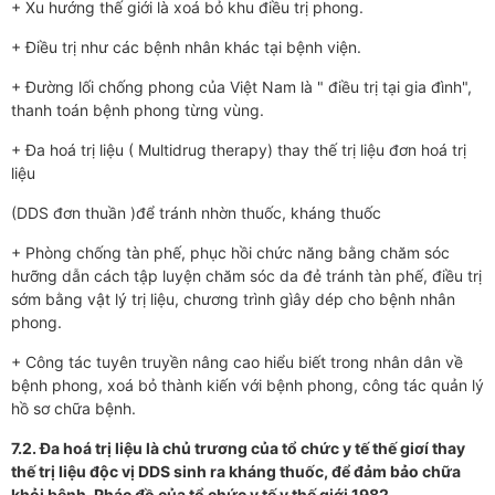
+ Xu hướng thế giới là xoá bỏ khu điều trị phong.
+ Điều trị như các bệnh nhân khác tại bệnh viện.
+ Đường lối chống phong của Việt Nam là " điều trị tại gia đình",
thanh toán bệnh phong từng vùng.
+ Đa hoá trị liệu ( Multidrug therapy) thay thế trị liệu đơn hoá trị
liệu
(DDS đơn thuần )để tránh nhờn thuốc, kháng thuốc
+ Phòng chống tàn phế, phục hồi chức năng bằng chăm sóc
hưỡng dẫn cách tập luyện chăm sóc da đẻ tránh tàn phế, điều trị
sớm bằng vật lý trị liệu, chương trình gìây dép cho bệnh nhân
phong.
+ Công tác tuyên truyền nâng cao hiểu biết trong nhân dân về
bệnh phong, xoá bỏ thành kiến với bệnh phong, công tác quản lý
hồ sơ chữa bệnh.
7.2. Đa hoá trị liệu là chủ trương của tổ chức y tế thế giơí thay
thế trị liệu độc vị DDS sinh ra kháng thuốc, để đảm bảo chữa
khỏi bệnh. Phác đồ của tổ chức y tế y thế giới 1982.