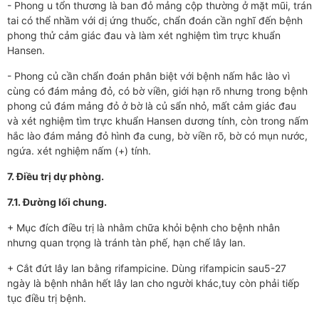
- Phong u tổn thương là ban đỏ mảng cộp thường ở mặt mũi, trán
tai có thể nhầm với dị ứng thuốc, chẩn đoán cần nghĩ đến bệnh
phong thử cảm giác đau và làm xét nghiệm tìm trực khuẩn
Hansen.
- Phong củ cần chẩn đoán phân biệt với bệnh nấm hắc lào vì
cùng có đám mảng đỏ, có bờ viền, giới hạn rõ nhưng trong bệnh
phong củ đám mảng đỏ ở bờ là củ sẩn nhỏ, mất cảm giác đau
và xét nghiệm tìm trực khuẩn Hansen dương tính, còn trong nấm
hắc lào đám mảng đỏ hình đa cung, bờ viền rõ, bờ có mụn nước,
ngứa. xét nghiệm nấm (+) tính.
7. Điều trị dự phòng.
7.1. Đường lối chung.
+ Mục đích điều trị là nhằm chữa khỏi bệnh cho bệnh nhân
nhưng quan trọng là tránh tàn phế, hạn chế lây lan.
+ Cắt đứt lây lan bằng rifampicine. Dùng rifampicin sau5-27
ngày là bệnh nhân hết lây lan cho người khác,tuy còn phải tiếp
tục điều trị bệnh.