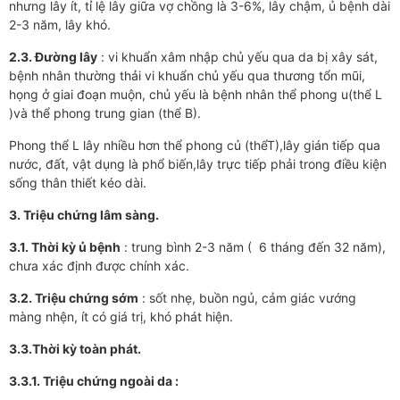
nhưng lây ít, tỉ lệ lây giữa vợ chồng là 3-6%, lây chậm, ủ bệnh dài
2-3 năm, lây khó.
2.3. Đường lây
: vi khuẩn xâm nhập chủ yếu qua da bị xây sát,
bệnh nhân thường thải vi khuẩn chủ yếu qua thương tổn mũi,
họng ở giai đoạn muộn, chủ yếu là bệnh nhân thể phong u(thể L
)và thể phong trung gian (thể B).
Phong thể L lây nhiều hơn thể phong củ (thểT),lây gián tiếp qua
nước, đất, vật dụng là phổ biến,lây trực tiếp phải trong điều kiện
sống thân thiết kéo dài.
3. Triệu chứng lâm sàng.
3.1. Thời kỳ ủ bệnh
: trung bình 2-3 năm ( 6 tháng đến 32 năm),
chưa xác định được chính xác.
3.2. Triệu chứng sớm
: sốt nhẹ, buồn ngủ, cảm giác vướng
màng nhện, ít có giá trị, khó phát hiện.
3.3.Thời kỳ toàn phát.
3.3.1. Triệu chứng ngoài da :