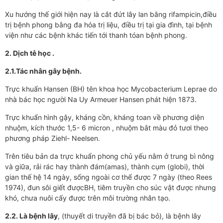
Xu hướng thế giới hiện nay là cắt đứt lây lan bằng rifampicin,điều
trị bệnh phong bằng đa hóa trị liệu, điều trị tại gia đình, tại bệnh
viện như các bệnh khác tiến tới thanh tóan bệnh phong.
2. Dịch tễ học .
2.1.Tác nhân gây bệnh.
Trực khuẩn Hansen (BH) tên khoa học Mycobacterium Leprae do
nhà bác học người Na Uy Armeuer Hansen phát hiện 1873.
Trực khuẩn hình gậy, kháng cồn, kháng toan về phương diện
nhuộm, kích thước 1,5- 6 micron , nhuộm bắt màu đỏ tươi theo
phương pháp Ziehl- Neelsen.
Trên tiêu bản da trực khuẩn phong chủ yếu nằm ở trung bì nông
và giữa, rải rác hay thành đám(amas), thành cụm (globi), thời
gian thế hệ 14 ngày, sống ngoài cơ thể được 7 ngày (theo Rees
1974), đun sôi giết đượcBH, tiêm truyền cho súc vật được nhưng
khó, chưa nuôi cấy được trên môi trường nhân tạo.
2.2. Là bệnh lây
, (thuyết di truyền đã bị bác bỏ), là bệnh lây