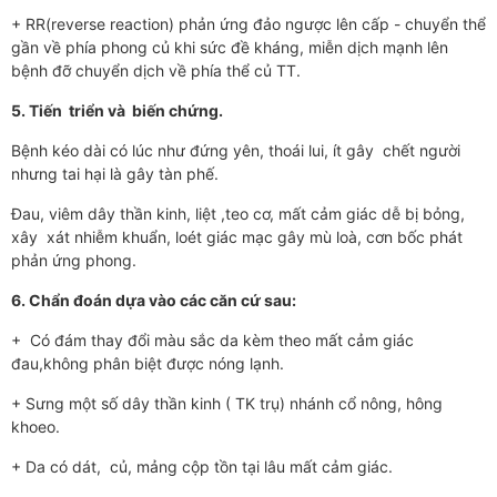
+ RR(reverse reaction) phản ứng đảo ngược lên cấp - chuyển thể
gần về phía phong củ khi sức đề kháng, miễn dịch mạnh lên
bệnh đỡ chuyển dịch về phía thể củ TT.
5. Tiến triển và biến chứng.
Bệnh kéo dài có lúc như đứng yên, thoái lui, ít gây chết người
nhưng tai hại là gây tàn phế.
Đau, viêm dây thần kinh, liệt ,teo cơ, mất cảm giác dễ bị bỏng,
xây xát nhiễm khuẩn, loét giác mạc gây mù loà, cơn bốc phát
phản ứng phong.
6. Chẩn đoán dựa vào các căn cứ sau:
+ Có đám thay đổi màu sắc da kèm theo mất cảm giác
đau,không phân biệt được nóng lạnh.
+ Sưng một số dây thần kinh ( TK trụ) nhánh cổ nông, hông
khoeo.
+ Da có dát, củ, mảng cộp tồn tại lâu mất cảm giác.