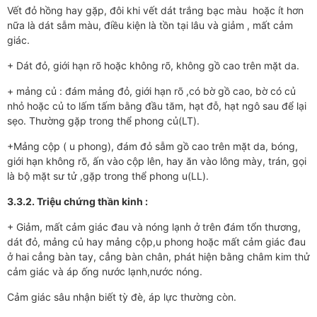
Vết đỏ hồng hay gặp, đôi khi vết dát trắng bạc màu hoặc ít hơn
nữa là dát sẫm màu, điều kiện là tồn tại lâu và giảm , mất cảm
giác.
+ Dát đỏ, giới hạn rõ hoặc không rõ, không gồ cao trên mặt da.
+ mảng củ : đám mảng đỏ, giới hạn rõ ,có bờ gồ cao, bờ có củ
nhỏ hoặc củ to lấm tấm bằng đầu tăm, hạt đỗ, hạt ngô sau để lại
sẹo. Thường gặp trong thể phong củ(LT).
+Mảng cộp ( u phong), đám đỏ sẫm gồ cao trên mặt da, bóng,
giới hạn không rõ, ấn vào cộp lên, hay ăn vào lông mày, trán, gọi
là bộ mặt sư tử ,gặp trong thể phong u(LL).
3.3.2. Triệu chứng thần kinh :
+ Giảm, mất cảm giác đau và nóng lạnh ở trên đám tổn thương,
dát đỏ, mảng củ hay mảng cộp,u phong hoặc mất cảm giác đau
ở hai cẳng bàn tay, cẳng bàn chân, phát hiện bằng châm kim thử
cảm giác và áp ống nước lạnh,nước nóng.
Cảm giác sâu nhận biết tỳ đè, áp lực thường còn.