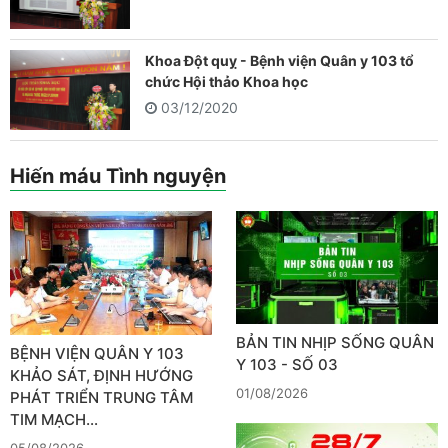
Khoa Đột quỵ - Bệnh viện Quân y 103 tổ
chức Hội thảo Khoa học
03/12/2020
Hiến máu Tình nguyện
BẢN TIN NHỊP SỐNG QUÂN
BỆNH VIỆN QUÂN Y 103
Y 103 - SỐ 03
KHẢO SÁT, ĐỊNH HƯỚNG
01/08/2026
PHÁT TRIỂN TRUNG TÂM
TIM MẠCH…
05/08/2026