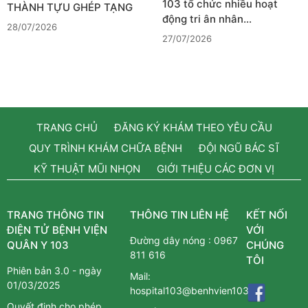
103 tổ chức nhiều hoạt
THÀNH TỰU GHÉP TẠNG
động tri ân nhân…
28/07/2026
27/07/2026
TRANG CHỦ
ĐĂNG KÝ KHÁM THEO YÊU CẦU
QUY TRÌNH KHÁM CHỮA BỆNH
ĐỘI NGŨ BÁC SĨ
KỸ THUẬT MŨI NHỌN
GIỚI THIỆU CÁC ĐƠN VỊ
TRANG THÔNG TIN
THÔNG TIN LIÊN HỆ
KẾT NỐI
ĐIỆN TỬ BỆNH VIỆN
VỚI
Đường dây nóng :
0967
QUÂN Y 103
CHÚNG
811 616
TÔI
Phiên bản 3.0 - ngày
Mail:
01/03/2025
hospital103@benhvien103.vn
Quyết định cho phép