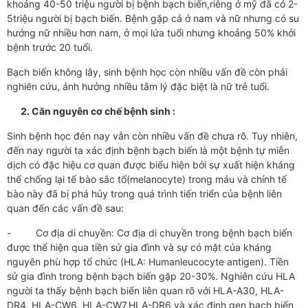
khoảng 40-50 triệu người bị bệnh bạch biến,riêng ở mỹ đã có 2-
5triệu người bị bạch biến. Bệnh gặp cả ở nam và nữ nhưng có su
hướng nữ nhiều hơn nam, ở mọi lứa tuổi nhưng khoảng 50% khởi
bệnh trước 20 tuổi.
Bạch biến không lây, sinh bệnh học còn nhiều vấn đề còn phải
nghiên cứu, ảnh hưởng nhiều tâm lý đặc biệt là nữ trẻ tuổi.
2.
Căn nguyên cơ chế bệnh sinh :
Sinh bệnh học đén nay vẫn còn nhiều vấn đề chưa rõ. Tuy nhiên,
đến nay người ta xác định bệnh bạch biến là một bệnh tự miễn
dịch có đặc hiệu cơ quan được biểu hiện bởi sự xuất hiện kháng
thể chống lại tế bào sắc tố(melanocyte) trong máu và chính tế
bào này đã bị phá hủy trong quá trình tiến triển của bệnh liên
quan đến các vấn đề sau:
- Cơ địa di chuyền: Cơ địa di chuyền trong bệnh bạch biến
được thể hiện qua tiền sử gia đình và sự có mặt của kháng
nguyên phù hợp tổ chức (HLA: Humanleucocyte antigen). Tiền
sử gia đình trong bệnh bạch biến gặp 20-30%. Nghiên cứu HLA
người ta thấy bệnh bạch biến liên quan rõ với HLA-A30, HLA-
DR4, HLA-CW6, HLA-CW7,HLA-DR6 và xác định gen bạch biến