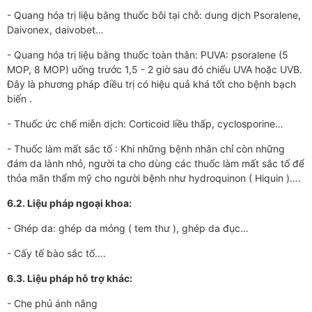
- Quang hóa trị liệu bằng thuốc bôi tại chỗ: dung dịch Psoralene,
Daivonex, daivobet…
- Quang hóa trị liệu bằng thuốc toàn thân: PUVA: psoralene (5
MOP, 8 MOP) uống trước 1,5 - 2 giờ sau đó chiếu UVA hoặc UVB.
Đây là phương pháp điều trị có hiệu quả khá tốt cho bệnh bạch
biến .
- Thuốc ức chế miễn dịch: Corticoid liều thấp, cyclosporine…
- Thuốc làm mất sắc tố : Khi những bệnh nhân chỉ còn những
đám da lành nhỏ, người ta cho dùng các thuốc làm mất sắc tố để
thỏa mãn thẩm mỹ cho người bệnh như hydroquinon ( Hiquin )….
6.2. Liệu pháp ngoại khoa:
- Ghép da: ghép da mỏng ( tem thư ), ghép da đục…
- Cấy tế bào sắc tố….
6.3. Liệu pháp hỗ trợ khác:
- Che phủ ánh nắng