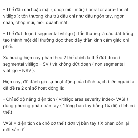
- Thể đầu chi hoặc mặt ( chóp mũi, môi ) ( acral or acro- facial
vitiligo ); tổn thương khu trú đầu chi như đầu ngón tay, ngón
chân, chóp mũi, môi, quanh mắt.
- Thể đứt đoạn ( segmental vitiligo ): tổn thương là các dát trắng
tạo thành một dải thường dọc theo dây thần kinh cảm giác chi
phối.
Xu hướng hiện nay phân theo 2 thể chính là thể đứt đoạn (
segmental vitiligo – SV ) và không đứt đoạn ( non segmental
vititligo – NSV ).
Hiện nay, để đánh giá sự hoạt động của bệnh bạch biến người ta
đã đề ra 2 chỉ số hoạt động là:
- Chỉ số độ nặng diện tích ( vititligo area severity index- VASI ) :
dùng phương pháp bàn tay ( 1 lòng bàn tay bằng 1% diện tích cơ
thể.)
VASI = diện tích cả chỗ cơ thể ( đơn vị bàn tay ) X phần còn lại
mất sắc tố.