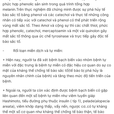
phức hợp phenolic sản sinh trong quá trình tổng hợp
melanin.Trên thực nghiệm đã chứng minh được sự phá hủy tế
bào sắc tố bắng phenol và các catechol và thực tế những công
nhân có tiếp xúc với catechol và phenol có thể phát triển rộng
vùng mất sắc tố. Theo Amol và cộng sự thì các chất thiol, phức
hợp phenolic, catechol, mercaptoamin và một vài quinolon gây
mất sắc tố thông qua ức chế tyrosinase và trực tiếp gây độc tế
bào sắc tố.
- Rối loạn miễn dịch và tự miễn:
+ Hiện nay, người ta đã xét bệnh bạch biến vào nhóm bệnh tự
miễn với đặc trưng là bệnh tự miễn có đặc hiệu cơ quan do sự co
mặt của kháng thể chống tế bào sắc tố(tế bào bị phá hủy là
nguyên nhân chính của bệnh) và tăng theo mức độ tiến triển của
bệnh.
+ Ngoài ra, người ta còn xác định được bệnh bạch biến có gặp
liên quan đến một số bệnh tự miễn như viêm tuyến giáp
Hashimoto, tiểu đường phụ thuộc insulin ( típ 1), pelade(alopecia
areata), viêm khớp dạng thấp, vẩy nến, ngược cơ..có tự khàng
thể một số cơ quan như kháng thể chống tế bào thận, tế bào