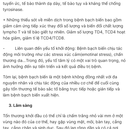
tuyến ức, tế bào thành dạ dày, tế bào tụy và kháng thể chống
tyrosinase.
+ Những thiếu sót về miễn dịch trong bệnh bạch biến bao gồm
giảm cảm ứng tiếp xúc thay đổi số lượng và biến đổi chất lượng
lympho T và tế bào giết tự nhiên. Giảm số lượng TD4, TCD4 hoạt
hóa giảm, giảm tỉ lệ TCD4/TCD8.
- Liên quan đến yếu tố khởi động: Bệnh bạch biến chịu tác
động môi trường như các stress xúc cảm(emotinal stress), chấn
thương da…Trong đó, yếu tố tâm lý có một vai trò quan trọng, nó
ảnh hưởng đến sự tiến triển và kết quả điều trị bệnh.
Tóm lại, bệnh bạch biến là một bệnh không đồng nhất với đa
nguyên nhân và chịu tác động của nhiều cơ chế để cuối cùng
gây tổn thương tế bào sắc tố bằng trực tiếp hoặc gián tiếp và
làm bệnh bạch biến xuất hiện.
3.
Lâm sàng
Tổn thương khởi đầu có thể chỉ là chấm trắng nhỏ vài mm ở một
vùng nào đó của cơ thể, hay gặp vùng mặt, môi, bàn tay, cẳng
tay, cẳng chân và sinh dục. Sau đó lan rộng dần và có cả nơi