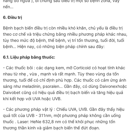
nắng đỏ ngứa ), di chứng sau điều trị một số bệnh zona, vảy
nến…
6. Điều trị
Bệnh bạch biến điều trị còn nhiều khó khăn, chủ yếu là điều trị
theo cơ chế và triệu chứng bằng nhiều phương pháp khác nhau,
tùy theo mức độ bệnh, thể bệnh, vị trí tổn thương, tuổi đời, tuổi
bệnh… Hiện nay, có những biện pháp chính sau đây:
6.1. Liệu pháp bằng thuốc:
- Các thuốc bôi : các dạng kem, mỡ Corticoid có hoạt tính khác
nhau từ nhẹ , vừa , mạnh và rất mạnh. Tùy theo vùng da tổn
thương, tuổi để có chỉ định phù hợp. Các thuốc có cảm ứng ánh
sáng như meladinin, psoralen… Gần đây, có dùng Daivonexhoặc
Daivobet cũng có hiệu quả điều trị bạch biến và tăng hiệu quả
khi kết hợp với UVA hoặc UVB.
- Các phương pháp vật lý : Chiếu UVA, UVB. Gần đây thấy hiệu
quả tốt của UVB - 311nm, một phương pháp không cần uống
thuốc . Laser: HeNe 632,8 nm có thể khôi phục những tổn
thương thần kinh và giảm bạch biến thể đứt đoạn.