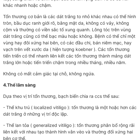
khác nhanh hoặc chậm.
Tổn thương cơ bản là các dát trắng to nhỏ khác nhau có thể hình
tròn, bầu dục ranh giới rõ, bằng mặt da, không có vảy, không
cộm và thường có viền sắc tố xung quanh. Lông tóc trên vùng
dát trắng cũng có thể bạc màu hoặc không. Bệnh có thể chỉ một
vùng hay đôi xứng hai bên, có các đầu chi, bán niêm mạc, hay
vạch trên vết xước da ( hiện tượng koebner ). Các tổn thương
tiến triển có thể nhanh liên kết các tổn thương thành mảng dát
trắng lớn hoặc tiến triển chậm trong nhiều tháng, nhiều năm.
Không có mất cảm giác tại chỗ, không ngứa.
4.Thể lâm sàng
Dựa theo vị trí tổn thương, bạch biến chia ra ccs thể sau:
- Thể khu trú ( localized vitiligo ): tổn thương là một hoặc hơn các
dát trắng ở những vị trí độc lập.
- Thể lan tỏa ( generalized vitiligo ): tổn thương phân bổ rộng rãi
liên kết với nhau tạo thành hình vằn vèo và thường đối xứng hai
bên cơ thể.