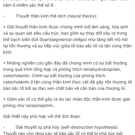
nằm ở nhiễm sắc thể số 6.
- Thuyết thần kinh thể dịch (neural theory):
+ Giải thuyết thần kinh được chứng minh bởi lâm sàng, hóa sinh
và sự quan sát siêu cấu trúc, bao gồm sự thay đổi xảy ra trong
thể bạch biến đứt đoạn(segmental vitiligo) như tăng tiết mồ hôi
tại tổn thương và sự tiếp xúc giữa tế bào sắc tố và tận cùng thần
kinh.
+ Những nghiên cứu gần đây đã chứng minh có sự bất thường
trong quá trình tổng hợp và phóng thích tetrahydrobioptein,
catecholamin. Chính sự bất thường của phóng thích
catecholamin ở tận cùng thần kinh thực vật đã gây tổn thương tế
bào sắc tố bởi sự đan xen chất bảo vệ căn bản của thượng bì.
+ Giảm sắc tố có thể gây ra do tác nhân độc thần kinh được giải
phóng như norepinephrin..
Giải thiết này phù hợp với thể đứt đoạn.
- Giải thuyết tự phá hủy (self-destruction hypothesis):
Thuyết này cho rằng các tế bào sắc tố có thể bị phá hủy bởi