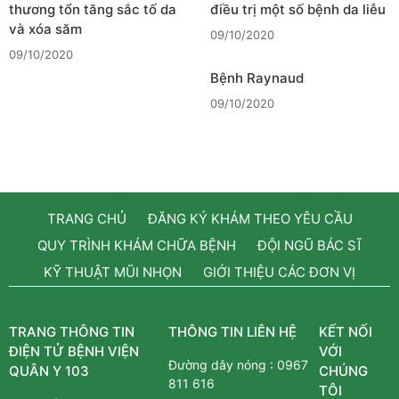
thương tổn tăng sắc tố da
điều trị một số bệnh da liễu
và xóa săm
09/10/2020
09/10/2020
Bệnh Raynaud
09/10/2020
TRANG CHỦ
ĐĂNG KÝ KHÁM THEO YÊU CẦU
QUY TRÌNH KHÁM CHỮA BỆNH
ĐỘI NGŨ BÁC SĨ
KỸ THUẬT MŨI NHỌN
GIỚI THIỆU CÁC ĐƠN VỊ
TRANG THÔNG TIN
THÔNG TIN LIÊN HỆ
KẾT NỐI
ĐIỆN TỬ BỆNH VIỆN
VỚI
Đường dây nóng :
0967
QUÂN Y 103
CHÚNG
811 616
TÔI