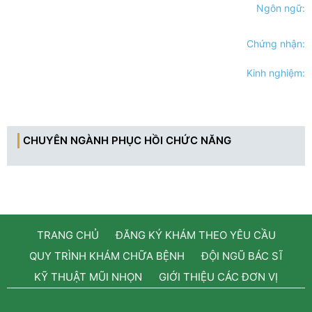
Ngôn ngữ:
Chứng nhận:
Kinh nghiệm:
CHUYÊN NGÀNH PHỤC HỒI CHỨC NĂNG
TRANG CHỦ
ĐĂNG KÝ KHÁM THEO YÊU CẦU
QUY TRÌNH KHÁM CHỮA BỆNH
ĐỘI NGŨ BÁC SĨ
KỸ THUẬT MŨI NHỌN
GIỚI THIỆU CÁC ĐƠN VỊ