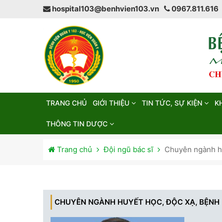
hospital103@benhvien103.vn
0967.811.616
TRANG CHỦ
GIỚI THIỆU
TIN TỨC, SỰ KIỆN
K
THÔNG TIN DƯỢC
Trang chủ
Đội ngũ bác sĩ
Chuyên ngành hu
CHUYÊN NGÀNH HUYẾT HỌC, ĐỘC XẠ, BỆNH