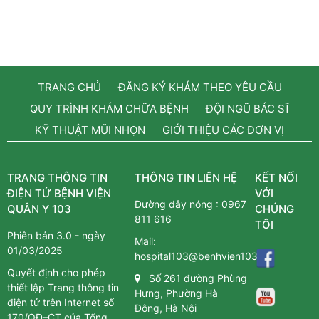
TRANG CHỦ
ĐĂNG KÝ KHÁM THEO YÊU CẦU
QUY TRÌNH KHÁM CHỮA BỆNH
ĐỘI NGŨ BÁC SĨ
KỸ THUẬT MŨI NHỌN
GIỚI THIỆU CÁC ĐƠN VỊ
TRANG THÔNG TIN
THÔNG TIN LIÊN HỆ
KẾT NỐI
ĐIỆN TỬ BỆNH VIỆN
VỚI
Đường dây nóng :
0967
QUÂN Y 103
CHÚNG
811 616
TÔI
Phiên bản 3.0 - ngày
Mail:
01/03/2025
hospital103@benhvien103.vn
Quyết định cho phép
Số 261 đường Phùng
thiết lập Trang thông tin
Hưng, Phường Hà
điện tử trên Internet số
Đông, Hà Nội
170/QĐ–CT của Tổng