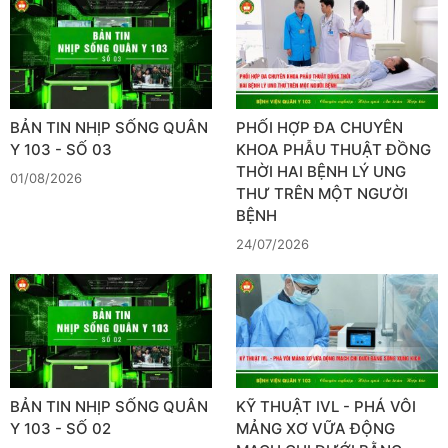
BẢN TIN NHỊP SỐNG QUÂN
PHỐI HỢP ĐA CHUYÊN
Y 103 - SỐ 03
KHOA PHẪU THUẬT ĐỒNG
THỜI HAI BỆNH LÝ UNG
01/08/2026
THƯ TRÊN MỘT NGƯỜI
BỆNH
24/07/2026
BẢN TIN NHỊP SỐNG QUÂN
KỸ THUẬT IVL - PHÁ VÔI
Y 103 - SỐ 02
MẢNG XƠ VỮA ĐỘNG