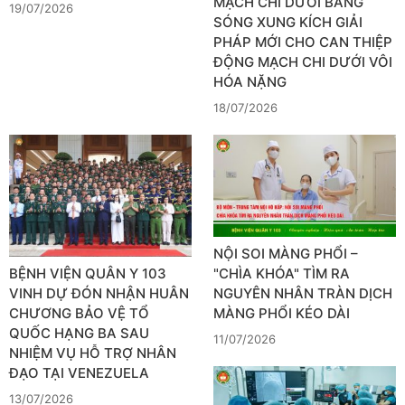
MẠCH CHI DƯỚI BẰNG
19/07/2026
SÓNG XUNG KÍCH GIẢI
PHÁP MỚI CHO CAN THIỆP
ĐỘNG MẠCH CHI DƯỚI VÔI
HÓA NẶNG
18/07/2026
NỘI SOI MÀNG PHỔI –
BỆNH VIỆN QUÂN Y 103
"CHÌA KHÓA" TÌM RA
VINH DỰ ĐÓN NHẬN HUÂN
NGUYÊN NHÂN TRÀN DỊCH
CHƯƠNG BẢO VỆ TỔ
MÀNG PHỔI KÉO DÀI
QUỐC HẠNG BA SAU
11/07/2026
NHIỆM VỤ HỖ TRỢ NHÂN
ĐẠO TẠI VENEZUELA
13/07/2026