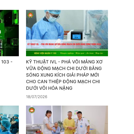
103 -
KỸ THUẬT IVL - PHÁ VÔI MẢNG XƠ
VỮA ĐỘNG MẠCH CHI DƯỚI BẰNG
SÓNG XUNG KÍCH GIẢI PHÁP MỚI
CHO CAN THIỆP ĐỘNG MẠCH CHI
DƯỚI VÔI HÓA NẶNG
18/07/2026