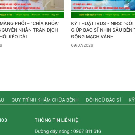
 MÀNG PHỔI – "CHÌA KHÓA"
KỸ THUẬT IVUS - NIRS: "ĐÔI
 NGUYÊN NHÂN TRÀN DỊCH
GIÚP BÁC SĨ NHÌN SÂU BÊN
ỔI KÉO DÀI
ĐỘNG MẠCH VÀNH
6
09/07/2026
ẦU
QUY TRÌNH KHÁM CHỮA BỆNH
ĐỘI NGŨ BÁC SĨ
KỸ
103
THÔNG TIN LIÊN HỆ
Đường dây nóng :
0967 811 616