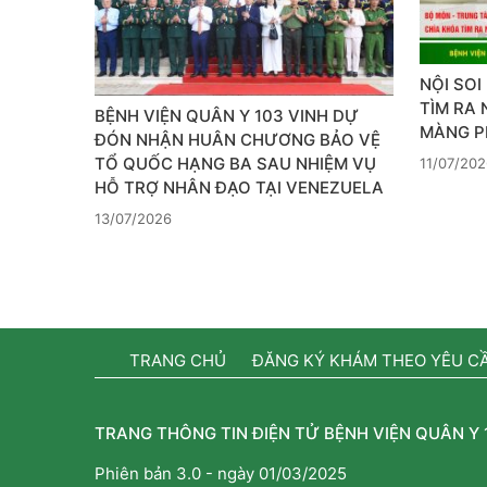
NỘI SOI
TÌM RA
BỆNH VIỆN QUÂN Y 103 VINH DỰ
MÀNG PH
ĐÓN NHẬN HUÂN CHƯƠNG BẢO VỆ
TỔ QUỐC HẠNG BA SAU NHIỆM VỤ
11/07/202
HỖ TRỢ NHÂN ĐẠO TẠI VENEZUELA
13/07/2026
TRANG CHỦ
ĐĂNG KÝ KHÁM THEO YÊU C
TRANG THÔNG TIN ĐIỆN TỬ BỆNH VIỆN QUÂN Y 
Phiên bản 3.0 - ngày 01/03/2025