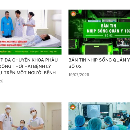
ỢP ĐA CHUYÊN KHOA PHẪU
BẢN TIN NHỊP SỐNG QUÂN Y 
ỒNG THỜI HAI BỆNH LÝ
SỐ 02
Ư TRÊN MỘT NGƯỜI BỆNH
19/07/2026
26