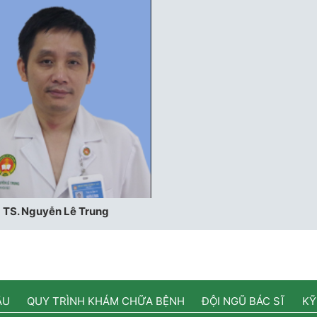
TS. Nguyễn Lê Trung
ẦU
QUY TRÌNH KHÁM CHỮA BỆNH
ĐỘI NGŨ BÁC SĨ
KỸ