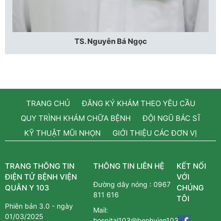
TS. Nguyễn Bá Ngọc
TRANG CHỦ
ĐĂNG KÝ KHÁM THEO YÊU CẦU
QUY TRÌNH KHÁM CHỮA BỆNH
ĐỘI NGŨ BÁC SĨ
KỸ THUẬT MŨI NHỌN
GIỚI THIỆU CÁC ĐƠN VỊ
TRANG THÔNG TIN
THÔNG TIN LIÊN HỆ
KẾT NỐI
ĐIỆN TỬ BỆNH VIỆN
VỚI
Đường dây nóng :
0967
QUÂN Y 103
CHÚNG
811 616
TÔI
Phiên bản 3.0 - ngày
Mail:
01/03/2025
hospital103@benhvien103.vn