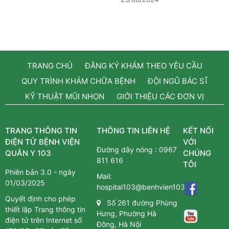
TRANG CHỦ
ĐĂNG KÝ KHÁM THEO YÊU CẦU
QUY TRÌNH KHÁM CHỮA BỆNH
ĐỘI NGŨ BÁC SĨ
KỸ THUẬT MŨI NHỌN
GIỚI THIỆU CÁC ĐƠN VỊ
TRANG THÔNG TIN
THÔNG TIN LIÊN HỆ
KẾT NỐI
ĐIỆN TỬ BỆNH VIỆN
VỚI
Đường dây nóng :
0967
QUÂN Y 103
CHÚNG
811 616
TÔI
Phiên bản 3.0 - ngày
Mail:
01/03/2025
hospital103@benhvien103.vn
Quyết định cho phép
Số 261 đường Phùng
thiết lập Trang thông tin
Hưng, Phường Hà
điện tử trên Internet số
Đông, Hà Nội