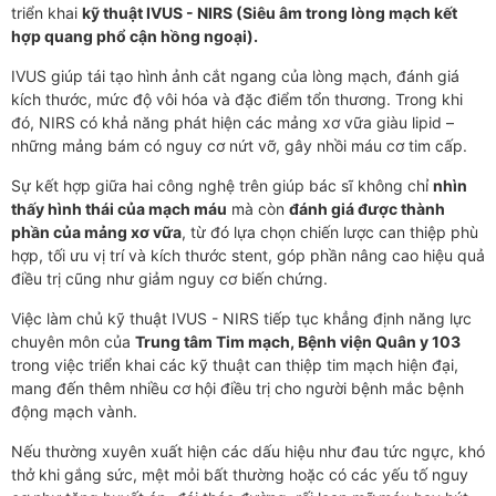
triển khai
kỹ thuật IVUS - NIRS (Siêu âm trong lòng mạch kết
hợp quang phổ cận hồng ngoại)
.
IVUS giúp tái tạo hình ảnh cắt ngang của lòng mạch, đánh giá
kích thước, mức độ vôi hóa và đặc điểm tổn thương. Trong khi
đó, NIRS có khả năng phát hiện các mảng xơ vữa giàu lipid –
những mảng bám có nguy cơ nứt vỡ, gây nhồi máu cơ tim cấp.
Sự kết hợp giữa hai công nghệ trên giúp bác sĩ không chỉ
nhìn
thấy hình thái của mạch máu
mà còn
đánh giá được thành
phần của mảng xơ vữa
, từ đó lựa chọn chiến lược can thiệp phù
hợp, tối ưu vị trí và kích thước stent, góp phần nâng cao hiệu quả
điều trị cũng như giảm nguy cơ biến chứng.
Việc làm chủ kỹ thuật IVUS - NIRS tiếp tục khẳng định năng lực
chuyên môn của
Trung tâm Tim mạch, Bệnh viện Quân y 103
trong việc triển khai các kỹ thuật can thiệp tim mạch hiện đại,
mang đến thêm nhiều cơ hội điều trị cho người bệnh mắc bệnh
động mạch vành.
Nếu thường xuyên xuất hiện các dấu hiệu như đau tức ngực, khó
thở khi gắng sức, mệt mỏi bất thường hoặc có các yếu tố nguy