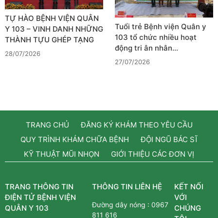
TỰ HÀO BỆNH VIỆN QUÂN
Tuổi trẻ Bệnh viện Quân y
Y 103 – VINH DANH NHỮNG
103 tổ chức nhiều hoạt
THÀNH TỰU GHÉP TẠNG
động tri ân nhân…
28/07/2026
27/07/2026
TRANG CHỦ
ĐĂNG KÝ KHÁM THEO YÊU CẦU
QUY TRÌNH KHÁM CHỮA BỆNH
ĐỘI NGŨ BÁC SĨ
KỸ THUẬT MŨI NHỌN
GIỚI THIỆU CÁC ĐƠN VỊ
TRANG THÔNG TIN
THÔNG TIN LIÊN HỆ
KẾT NỐI
ĐIỆN TỬ BỆNH VIỆN
VỚI
Đường dây nóng :
0967
QUÂN Y 103
CHÚNG
811 616