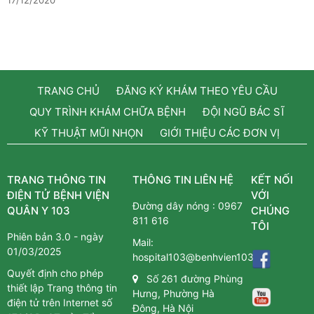
17/12/2020
TRANG CHỦ
ĐĂNG KÝ KHÁM THEO YÊU CẦU
QUY TRÌNH KHÁM CHỮA BỆNH
ĐỘI NGŨ BÁC SĨ
KỸ THUẬT MŨI NHỌN
GIỚI THIỆU CÁC ĐƠN VỊ
TRANG THÔNG TIN
THÔNG TIN LIÊN HỆ
KẾT NỐI
ĐIỆN TỬ BỆNH VIỆN
VỚI
Đường dây nóng :
0967
QUÂN Y 103
CHÚNG
811 616
TÔI
Phiên bản 3.0 - ngày
Mail:
01/03/2025
hospital103@benhvien103.vn
Quyết định cho phép
Số 261 đường Phùng
thiết lập Trang thông tin
Hưng, Phường Hà
điện tử trên Internet số
Đông, Hà Nội