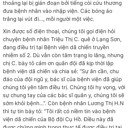
thoảng lại bị gián đoạn bởi tiếng còi cứu thương
đưa bệnh nhân vào nhập viện. Các bóng áo
trắng lại vút đi..., mỗi người một việc.
Xin được số điện thoại, chúng tôi gọi điện hỏi
chuyện bệnh nhân Triệu Thị C. quê ở Lạng Sơn,
đang điều trị tại Bệnh viện dã chiến truyền
nhiễm số 2. Dù vẫn còn tâm trạng lo lắng, nhưng
chị C. bày tỏ cảm ơn quân đội đã kịp thời lập
bệnh viện dã chiến và chia sẻ: “Sự ân cần, chu
đáo của đội ngũ y, bác sĩ của bệnh viện đã giúp
chúng tôi yên tâm điều trị. Chúng tôi hy vọng, với
sự chung tay của các bác sĩ quân y, chúng tôi sẽ
sớm khỏi bệnh...”. Còn bệnh nhân Lương Thị H.N
thì tự tin bày tỏ: “Tôi rất có niềm tin vào bệnh
viện dã chiến của Bộ đội Cụ Hồ. Điều này đã
được chứng minh trong thực tế được điều trị tại