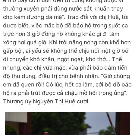
em ở đây có muốn đen đi cũng không được vì
thường xuyên phải dùng nước sát khuẩn thay
cho kem dưỡng da mà”. Trao đổi với chị Huệ, tôi
được biết, việc mặc bộ đồ bảo hộ trong suốt ca
trực hơn 3 giờ đồng hồ không khác gì đi tắm
xông hơi quá giờ. Khi trời nắng nóng còn khổ hơn
gấp bội, ai yếu sẽ không thể chịu nổi một giờ bởi
di chuyển khó khăn, ngột ngạt, khó thở... Thế
nhưng, các chị vừa mặc, vừa phải bảo đảm tiến
độ thu dung, điều trị cho bệnh nhân. “Giờ chúng
em đã quen rồi! Có lúc, hết ca làm, cởi bộ đồ bảo
hộ ra phải trút được cả chậu mồ hôi trong ủng”,
Thượng úy Nguyễn Thị Huệ cười.