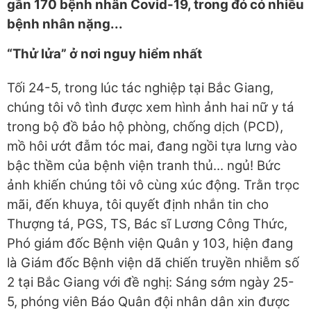
gần 170 bệnh nhân Covid-19, trong đó có nhiều
bệnh nhân nặng...
“Thử lửa” ở nơi nguy hiểm nhất
Tối 24-5, trong lúc tác nghiệp tại Bắc Giang,
chúng tôi vô tình được xem hình ảnh hai nữ y tá
trong bộ đồ bảo hộ phòng, chống dịch (PCD),
mồ hôi ướt đẫm tóc mai, đang ngồi tựa lưng vào
bậc thềm của bệnh viện tranh thủ... ngủ! Bức
ảnh khiến chúng tôi vô cùng xúc động. Trằn trọc
mãi, đến khuya, tôi quyết định nhắn tin cho
Thượng tá, PGS, TS, Bác sĩ Lương Công Thức,
Phó giám đốc Bệnh viện Quân y 103, hiện đang
là Giám đốc Bệnh viện dã chiến truyền nhiễm số
2 tại Bắc Giang với đề nghị: Sáng sớm ngày 25-
5, phóng viên Báo Quân đội nhân dân xin được