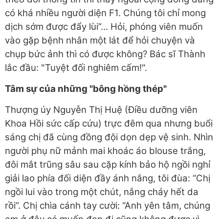
có khá nhiều người diện F1. Chúng tôi chỉ mong
dịch sớm được đẩy lùi”... Hỏi, phóng viên muốn
vào gặp bệnh nhân một lát để hỏi chuyện và
chụp bức ảnh thì có được không? Bác sĩ Thành
lắc đầu: "Tuyệt đối nghiêm cấm!".
Tâm sự của những "bông hồng thép"
Thượng úy Nguyễn Thị Huệ (Điều dưỡng viên
Khoa Hồi sức cấp cứu) trực đêm qua nhưng buổi
sáng chị đã cùng đồng đội dọn dẹp vệ sinh. Nhìn
người phụ nữ mảnh mai khoác áo blouse trắng,
đôi mắt trũng sâu sau cặp kính bảo hộ ngồi nghỉ
giải lao phía đối diện đầy ánh nắng, tôi đùa: “Chị
ngồi lui vào trong một chút, nắng cháy hết da
rồi”. Chị chìa cánh tay cười: “Anh yên tâm, chúng