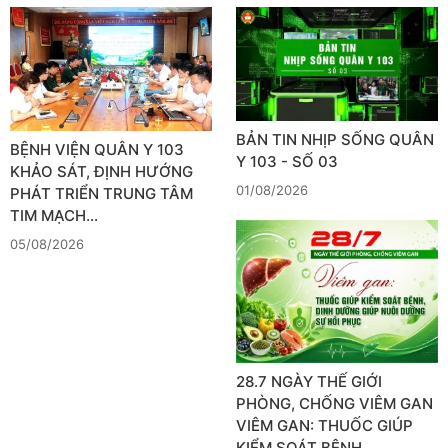
BẢN TIN NHỊP SỐNG QUÂN
BỆNH VIỆN QUÂN Y 103
Y 103 - SỐ 03
KHẢO SÁT, ĐỊNH HƯỚNG
01/08/2026
PHÁT TRIỂN TRUNG TÂM
TIM MẠCH…
05/08/2026
28.7 NGÀY THẾ GIỚI
PHÒNG, CHỐNG VIÊM GAN
VIÊM GAN: THUỐC GIÚP
KIỂM SOÁT BỆNH,…