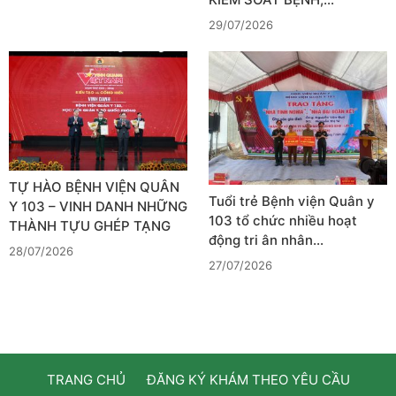
29/07/2026
TỰ HÀO BỆNH VIỆN QUÂN
Tuổi trẻ Bệnh viện Quân y
Y 103 – VINH DANH NHỮNG
103 tổ chức nhiều hoạt
THÀNH TỰU GHÉP TẠNG
động tri ân nhân…
28/07/2026
27/07/2026
TRANG CHỦ
ĐĂNG KÝ KHÁM THEO YÊU CẦU