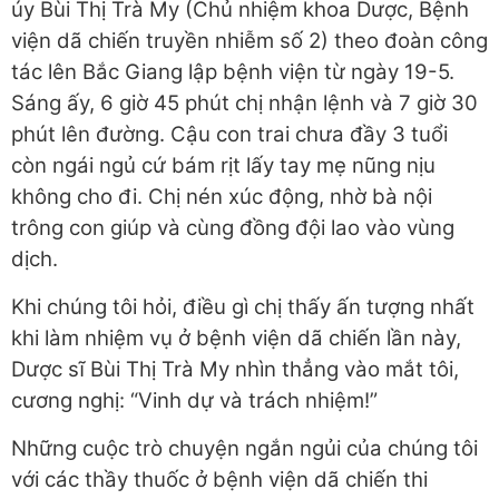
úy Bùi Thị Trà My (Chủ nhiệm khoa Dược, Bệnh
viện dã chiến truyền nhiễm số 2) theo đoàn công
tác lên Bắc Giang lập bệnh viện từ ngày 19-5.
Sáng ấy, 6 giờ 45 phút chị nhận lệnh và 7 giờ 30
phút lên đường. Cậu con trai chưa đầy 3 tuổi
còn ngái ngủ cứ bám rịt lấy tay mẹ nũng nịu
không cho đi. Chị nén xúc động, nhờ bà nội
trông con giúp và cùng đồng đội lao vào vùng
dịch.
Khi chúng tôi hỏi, điều gì chị thấy ấn tượng nhất
khi làm nhiệm vụ ở bệnh viện dã chiến lần này,
Dược sĩ Bùi Thị Trà My nhìn thẳng vào mắt tôi,
cương nghị: “Vinh dự và trách nhiệm!”
Những cuộc trò chuyện ngắn ngủi của chúng tôi
với các thầy thuốc ở bệnh viện dã chiến thi