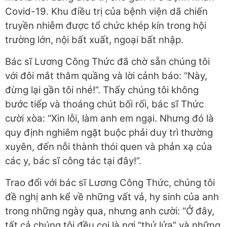
Covid-19. Khu điều trị của bệnh viện dã chiến
truyền nhiễm được tổ chức khép kín trong hội
trường lớn, nội bất xuất, ngoại bất nhập.
Bác sĩ Lương Công Thức đã chờ sẵn chúng tôi
với đôi mắt thâm quầng và lời cảnh báo: “Này,
đừng lại gần tôi nhé!”. Thấy chúng tôi không
bước tiếp và thoáng chút bối rối, bác sĩ Thức
cười xòa: “Xin lỗi, làm anh em ngại. Nhưng đó là
quy định nghiêm ngặt buộc phải duy trì thường
xuyên, đến nỗi thành thói quen và phản xạ của
các y, bác sĩ công tác tại đây!”.
Trao đổi với bác sĩ Lương Công Thức, chúng tôi
đề nghị anh kể về những vất vả, hy sinh của anh
trong những ngày qua, nhưng anh cười: “Ở đây,
tất cả chúng tôi đều coi là nơi “thử lửa” và những