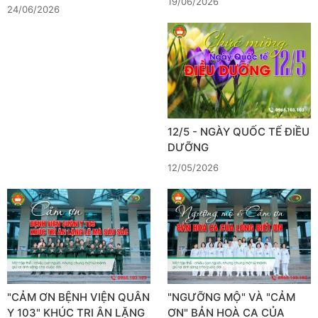
19/06/2026
24/06/2026
12/5 - NGÀY QUỐC TẾ ĐIỀU
DƯỠNG
12/05/2026
"CẢM ƠN BỆNH VIỆN QUÂN
"NGƯỠNG MỘ" VÀ "CẢM
Y 103" KHÚC TRI ÂN LẶNG
ƠN" BẢN HOÀ CA CỦA