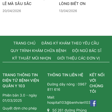
LẼ MÀ SÂU SẮC
LÒNG BIẾT ƠN
20/04/2026
13/04/2026
TRANG CHỦ
ĐĂNG KÝ KHÁM THEO YÊU CẦU
QUY TRÌNH KHÁM CHỮA BỆNH
ĐỘI NGŨ BÁC SĨ
KỸ THUẬT MŨI NHỌN
GIỚI THIỆU CÁC ĐƠN VỊ
TRANG THÔNG TIN
THÔNG TIN LIÊN HỆ
KẾT NỐI
ĐIỆN TỬ BỆNH VIỆN
VỚI
Đường dây nóng :
0967
QUÂN Y 103
CHÚNG
811 616
TÔI
Phiên bản 3.0 - ngày
Mail:
01/03/2025
hospital103@benhvien103.vn
Quyết định cho phép
Số 261 đường Phùng