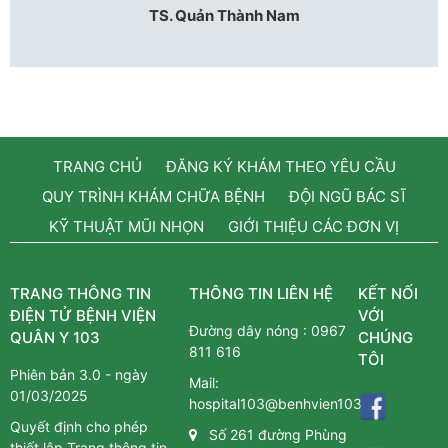
TS. Quản Thành Nam
TRANG CHỦ
ĐĂNG KÝ KHÁM THEO YÊU CẦU
QUY TRÌNH KHÁM CHỮA BỆNH
ĐỘI NGŨ BÁC SĨ
KỸ THUẬT MŨI NHỌN
GIỚI THIỆU CÁC ĐƠN VỊ
TRANG THÔNG TIN
THÔNG TIN LIÊN HỆ
KẾT NỐI
ĐIỆN TỬ BỆNH VIỆN
VỚI
Đường dây nóng :
0967
QUÂN Y 103
CHÚNG
811 616
TÔI
Phiên bản 3.0 - ngày
Mail:
01/03/2025
hospital103@benhvien103.vn
Quyết định cho phép
Số 261 đường Phùng
thiết lập Trang thông tin