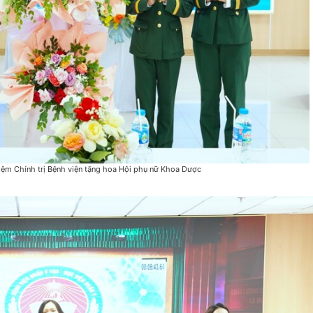
ệm Chính trị Bệnh viện tặng hoa Hội phụ nữ Khoa Dược